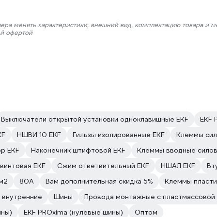
лера менять характеристики, внешний вид, комплектацию товара и м
ой офертой
Выключатели открытой установки одноклавишные EKF
EKF 
KF
НШВИ 10 EKF
Гильзы изолированные EKF
Клеммы сил
р EKF
Наконечник штифтовой EKF
Клеммы вводные силов
винтовая EKF
Сжим ответвительный EKF
НШАЛ EKF
Вт
мм2
80А
Вам дополнительная скидка 5%
Клеммы пласт
 внутренние
Шины
Провода монтажные с пластмассовой
ины)
EKF PROxima (нулевые шины)
Оптом