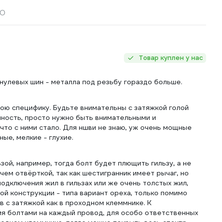
0
Товар куплен у нас
улевых шин - металла под резьбу гораздо больше.
ою специфику. Будьте внимательны с затяжкой голой
нность, просто нужно быть внимательными и
что с ними стало. Для ншви не знаю, уж очень мощные
ые, мелкие - глухие.
ой, например, тогда болт будет плющить гильзу, а не
чем отвёрткой, так как шестигранник имеет рычаг, но
одключения жил в гильзах или же очень толстых жил,
ой конструкции - типа вариант ореха, только помимо
 с затяжкой как в проходном клеммнике. К
я болтами на каждый провод, для особо ответственных