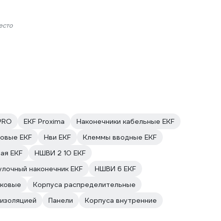
есто
PRO
EKF Proxima
Наконечники кабельные EKF
овые EKF
Нви EKF
Клеммы вводные EKF
ая EKF
НШВИ 2 10 EKF
улочный наконечник EKF
НШВИ 6 EKF
иковые
Корпуса распределительные
 изоляцией
Панели
Корпуса внутренние