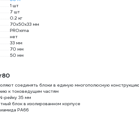
1 шт
7 шт
0.2 кг
70х50х33 мм
PROxima
нет
33 мм
70 мм
50 мм
r80
воляют соединять блоки в единую многополюсную конструкци
нию к токоведущим частям
IN-рейку 35 мм
тный блок в изолированном корпусе
лиамида PA66