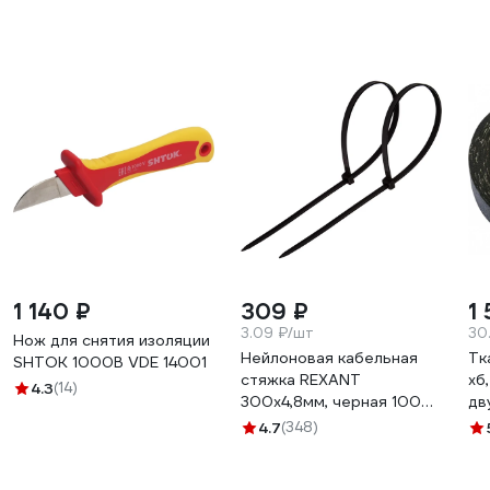
1 140 ₽
309 ₽
1 
3.09 ₽/шт
30
Нож для снятия изоляции
Нейлоновая кабельная
Тк
SHTOK 1000В VDE 14001
стяжка REXANT
хб
4.3
(14)
300x4,8мм, черная 100
дв
шт/уп 07-1303
0.
4.7
(348)