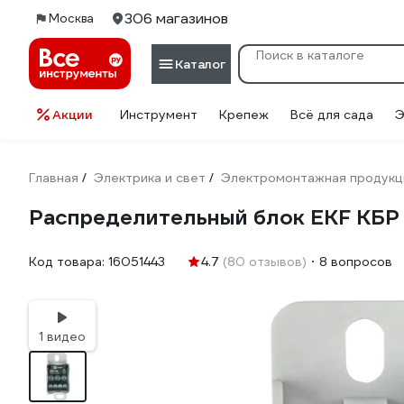
306 магазинов
Москва
Каталог
Акции
Инструмент
Крепеж
Всё для сада
Э
Главная
Электрика и свет
Электромонтажная продукц
/
/
Распределительный блок EKF КБР 
Код товара:
16051443
4.7
(80 отзывов)
8 вопросов
1 видео