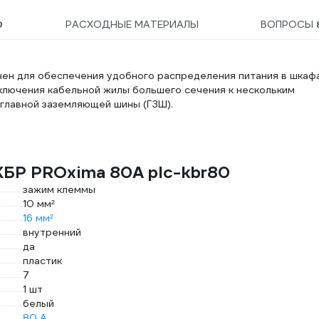
0
РАСХОДНЫЕ МАТЕРИАЛЫ
ВОПРОСЫ
ен для обеспечения удобного распределения питания в шкафа
ключения кабельной жилы большего сечения к нескольким
 главной заземляющей шины (ГЗШ).
КБР PROxima 80A plc-kbr80
зажим клеммы
10 мм²
16 мм²
внутренний
да
пластик
7
1 шт
белый
80 А