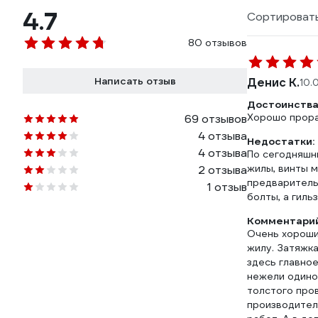
4.7
Сортировать
80 отзывов
Написать отзыв
Денис К.
10.
Достоинства
Хорошо прора
69 отзывов
4 отзыва
Недостатки:
4 отзыва
По сегодняшн
жилы, винты 
2 отзыва
предваритель
1 отзыв
болты, а гиль
Комментарий
Очень хороший
жилу. Затяжка
здесь главное
нежели одиноч
толстого про
производител