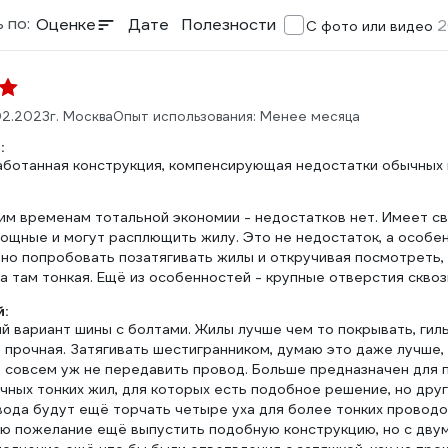
 по:
Оценке
Дате
Полезности
2
С фото или видео
02.2023
г. Москва
Опыт использования: Менее месяца
:
ботанная конструкция, компенсирующая недостатки обычных н
им временам тотальной экономии - недостатков нет. Имеет св
мощные и могут расплющить жилу. Это не недостаток, а особе
но попробовать позатягивать жилы и откручивая посмотреть, 
за там тонкая. Ещё из особенностей - крупные отверстия сквозн
:
 вариант шины с болтами. Жилы лучше чем то покрывать, гильз
 прочная. Затягивать шестигранником, думаю это даже лучше, 
 совсем уж не передавить провод. Больше предназначен для п
ных тонких жил, для которых есть подобное решение, но друг
вода будут ещё торчать четыре уха для более тонких проводов
ю пожелание ещё выпустить подобную конструкцию, но с двум