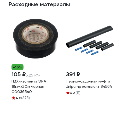
Расходные материалы
-15%
105 ₽
391 ₽
5.25 ₽/м
ПВХ-изолента ЭРА
Термоусадочная муфта
19ммх20м черная
Unipump комплект 84564
C0036540
4.3
(11)
4.8
(275)