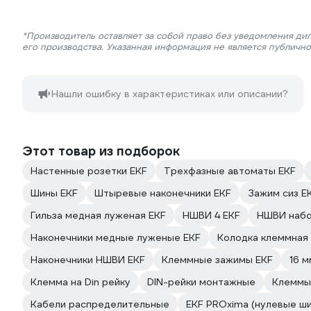
*Производитель оставляет за собой право без уведомления ди
его производства. Указанная информация не является публичн
Нашли ошибку в характеристиках или описании?
Этот товар из подборок
Настенные розетки EKF
Трехфазные автоматы EKF
Шины EKF
Штыревые наконечники EKF
Зажим сиз E
Гильза медная луженая EKF
НШВИ 4 EKF
НШВИ набо
Наконечники медные луженые EKF
Колодка клеммная 
Наконечники НШВИ EKF
Клеммные зажимы EKF
16 
Клемма на Din рейку
DIN-рейки монтажные
Клеммы
Кабели распределительные
EKF PROxima (нулевые ш