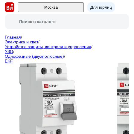
Для юрлиц
Москва
Поиск в каталоге
Главная
/
Электрика и свет
/
Устройства защиты, контроля и управления
/
УЗО
/
Однофазные (двухполюсные)
/
EKF