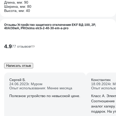
Длина, мм: 90
Ширина, мм: 80
Высота, мм: 40
Отзывы Устройство защитного отключения EKF ВД-100, 2P,
40А/30мА, PROxima elcb-2-40-30-em-a-pro
4.9
77 отзывов
Написать отзыв
Сергей Б.
Константин
24.06.2023
г. Муром
18.09.2024
г. 
Опыт использования: Менее месяца
Опыт использ
Полезное устройство по невысокой цене.
Класс А. Элек
Соотношение ц
аналог хагеру.. за эти денги, про
подарок. На у