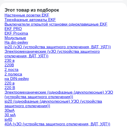
Этот товар из подборок
Настенные розетки EKF
Трехфазные автоматы EKF
Выключатели открытой установки одноклавишные EKF
EKF PRO
EKF Proxima
Модульные
На din-рейку
ip20 (уЗО (устройства защитного отключения, ВДТ, УДТ))
Электромеханические (уЗО (устройства защитного
отключения, ВДТ, УДТ))
230 в
220В
2 поста
2 полюса
на DIN-рейку
220 в
220 В
Электромеханические (однофазные (двухполюсные) УЗО
(устройства защитного отключения))
ip20 (однофазные (двухполюсные) УЗО (устройства
защитного отключения))
30мА
30 мА
ip40
40А (уЗО (устройства защитного отключения, ВДТ, УДТ))