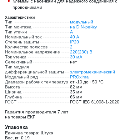
Клеммы с насечками для надежного соединения с
проводниками
Характеристики
Тип
модульный
Тип монтажа
на DIN-рейку
Тип утечки
А
Номинальный ток
40 А
Степень защиты
IP20
Количество полюсов
2
Номинальное напряжение
220(230) В
Ток утечки
30 мА
Селективный
нет
Тип модуля
дифференциальной защиты
электромеханический
Модельный ряд
PROxima
Диапазон рабочих температур
от -10 до +50 °С
Высота
82 мм
Ширина
35 мм
Глубина
66 мм
ГОСТ
ГОСТ IEC 61008-1-2020
Гарантия производителя 7 лет
на товары EKF
Упаковка
Единица товара: Штука
Вес, кг: 0.19