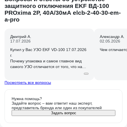
защитного отключения EKF ВД-100
PROxima 2P, 40А/30мА elcb-2-40-30-em-
a-pro
Дмитрий А.
Александр А.
17.07.2026
02.05.2026
Купил у Вас УЗО EKF VD-100 17.07.2026
Чем отличаетс
г.
Почему упаковка и самое главное вид
самого УЗО отличается от того, что на
фото? Кнопка тест находится в другом
месте (сверху), надпись идёт по дуге, как
Посмотреть все вопросы
будто криво написано? Жаль не могу
загрузить фото.
Нужна помощь?
Задайте вопрос – вам ответит наш эксперт,
представитель бренда или один из покупателей
Задать вопрос