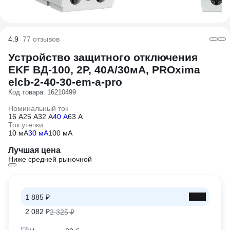
4.9
77 отзывов
Устройство защитного отключения
EKF ВД-100, 2P, 40А/30мА, PROxima
elcb-2-40-30-em-a-pro
Код товара: 16210499
Номинальный ток
16 А
25 А
32 А
40 А
63 А
Ток утечки
10 мА
30 мА
100 мА
Лучшая цена
Ниже средней рыночной
-19%
1 885 ₽
2 082 ₽
2 325 ₽