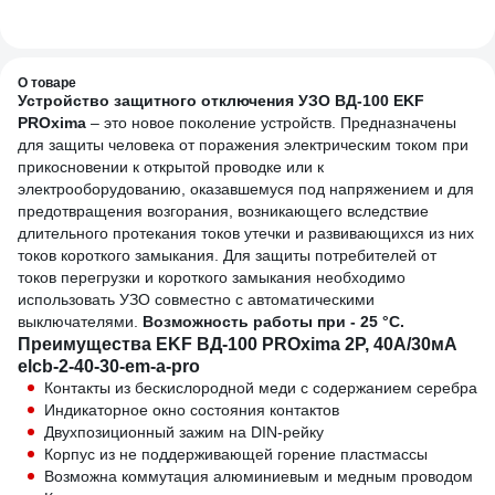
02140DIY
230В
1SBE
О товаре
Устройство защитного отключения УЗО ВД-100 EKF
PROxima
– это новое поколение устройств. Предназначены
для защиты человека от поражения электрическим током при
прикосновении к открытой проводке или к
электрооборудованию, оказавшемуся под напряжением и для
предотвращения возгорания, возникающего вследствие
длительного протекания токов утечки и развивающихся из них
токов короткого замыкания. Для защиты потребителей от
токов перегрузки и короткого замыкания необходимо
использовать УЗО совместно с автоматическими
выключателями.
Возможность работы при - 25 °С.
Преимущества EKF ВД-100 PROxima 2P, 40А/30мА
elcb-2-40-30-em-a-pro
Контакты из бескислородной меди с содержанием серебра
Индикаторное окно состояния контактов
Двухпозиционный зажим на DIN-рейку
Корпус из не поддерживающей горение пластмассы
Возможна коммутация алюминиевым и медным проводом