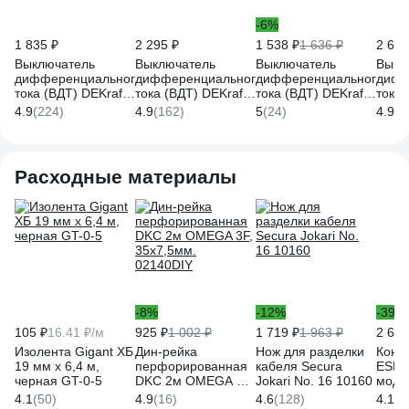
-6%
1 835 ₽
2 295 ₽
1 538 ₽
1 636 ₽
2 605
Выключатель
Выключатель
Выключатель
Выкл
дифференциального
дифференциального
дифференциального
дифф
тока (ВДТ) DEKraft
тока (ВДТ) DEKraft
тока (ВДТ) DEKraft
тока 
УЗО-03 2 Р, 32 А, 30
УЗО-03 2 Р, 32 А, 30
УЗО-03, 2 P, 40 А,
УЗО-0
4.9
(224)
4.9
(162)
5
(24)
4.9
(1
А, тип AC, 6 кА
мА, тип А, 6 кА
30 мА, тип AC, 6 кА
30 мА
14208DEK
14263DEK
14209DEK
1426
Расходные материалы
-8%
-12%
-39%
105 ₽
16.41 ₽/м
925 ₽
1 002 ₽
1 719 ₽
1 963 ₽
2 619
Изолента Gigant ХБ
Дин-рейка
Нож для разделки
Конт
19 мм х 6,4 м,
перфорированная
кабеля Secura
ESB2
черная GT-0-5
DKC 2м OMEGA 3F,
Jokari No. 16 10160
моду
35x7,5мм.
АС-1,
4.1
(50)
4.9
(16)
4.6
(128)
4.1
(3