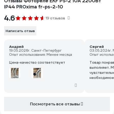
Отзывы Фотореле EKF PS-2 10А 2200Вт
IP44 PROxima fr-ps-2-10
4.6
19 отзывов
Написать отзыв
Андрей
Сергей
19.05.2026
г. Санкт-Петербург
03.05.2024
г.
Опыт использования: Менее месяца
Опыт использ
Цена-качество соответствует
Товар понрав
выполняет. 
чувствительн
необходимое
Посмотреть все отзывы