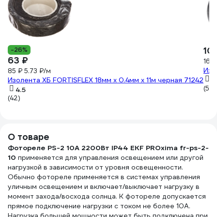
10
-26%
63 ₽
16.4
Изо
85 ₽
5.73 ₽/м
Изолента ХБ FORTISFLEX 18мм х 0.4мм х 11м черная 71242
4.
(50)
4.5
(42)
О товаре
Фотореле PS-2 10А 2200Вт IP44 EKF PROxima fr-ps-2-
10
применяется для управления освещением или другой
нагрузкой в зависимости от уровня освещенности.
Обычно фотореле применяется в системах управления
уличным освещением и включает/выключает нагрузку в
момент захода/восхода солнца. К фотореле допускается
прямое подключение нагрузки с током не более 10А.
Нагрузка большей мощности может быть подключена при