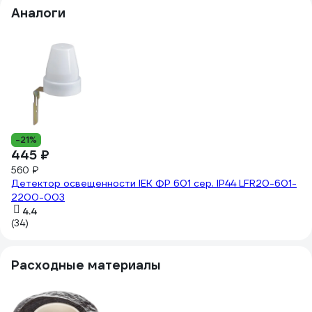
Аналоги
4
-21%
445 ₽
Ф
560 ₽
Детектор освещенности IEK ФР 601 сер. IP44 LFR20-601-
(8
2200-003
4.4
(34)
Расходные материалы