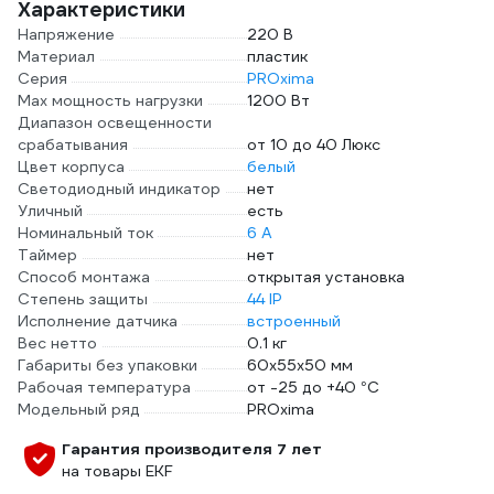
Характеристики
Напряжение
220 В
Материал
пластик
Серия
PROxima
Max мощность нагрузки
1200 Вт
Диапазон освещенности
срабатывания
от 10 до 40 Люкс
Цвет корпуса
белый
Светодиодный индикатор
нет
Уличный
есть
Номинальный ток
6 А
Таймер
нет
Способ монтажа
открытая установка
Степень защиты
44 IP
Исполнение датчика
встроенный
Вес нетто
0.1 кг
Габариты без упаковки
60х55х50 мм
Рабочая температура
от -25 до +40 °С
Модельный ряд
PROxima
Гарантия производителя 7 лет
на товары EKF