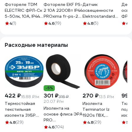
Фотореле TDM
Фотореле EKF PS-
Датчик
Дете
ELECTRIC ФРЛ-Ск
2 10А 2200Вт IP44
освещенности
осве
5-50лк, 10А, IP44,
PROxima fr-ps-2-
Elektrostandard
ФР 6
скрытая
10
SNS-L-06 1200W
LFR2
4
(1)
4.6
(19)
4.8
(5)
4.
установка, с
IP44 Белый
003
датчиком, IP44
a026126
SQ0324-0106
Расходные материалы
-5%
422 ₽
301 ₽
270 ₽
998
16.88 ₽/м
316 ₽
13.5 ₽/м
20.07 ₽/м
Термостойкая
Изолента
Ткан
Изолента на
текстильная
Terminator Iz
подк
основе флиса ЭРА
изолента ЗУБР
1920s ПВХ,
изол
PRO
Авто-Жгут 19 мм х
черная,
Termi
4.8
(29)
4.8
(29)
5
(
PROFLEEC1915 19
25 м 1236-2
4.6
(104)
автомобильная,
1925 
мм, 15 м, 0,3 мм,