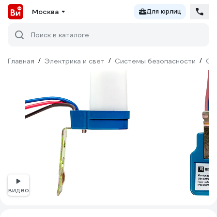
Москва
Для юрлиц
Поиск в каталоге
Главная
/
Электрика и свет
/
Системы безопасности
/
Ох
видео