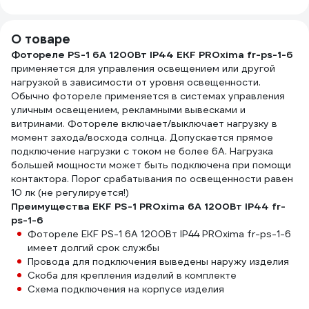
0.13 мм, 19 мм, 20
25м,
черная Б0057181
м 2000251
0,25
О товаре
Фотореле PS-1 6А 1200Вт IP44 EKF PROxima fr-ps-1-6
применяется для управления освещением или другой
нагрузкой в зависимости от уровня освещенности.
Обычно фотореле применяется в системах управления
уличным освещением, рекламными вывесками и
витринами. Фотореле включает/выключает нагрузку в
момент захода/восхода солнца. Допускается прямое
подключение нагрузки с током не более 6А. Нагрузка
большей мощности может быть подключена при помощи
контактора. Порог срабатывания по освещенности равен
10 лк (не регулируется!)
Преимущества EKF PS-1 PROxima 6А 1200Вт IP44 fr-
ps-1-6
Фотореле EKF PS-1 6А 1200Вт IP44 PROxima fr-ps-1-6
имеет долгий срок службы
Провода для подключения выведены наружу изделия
Скоба для крепления изделий в комплекте
Схема подключения на корпусе изделия