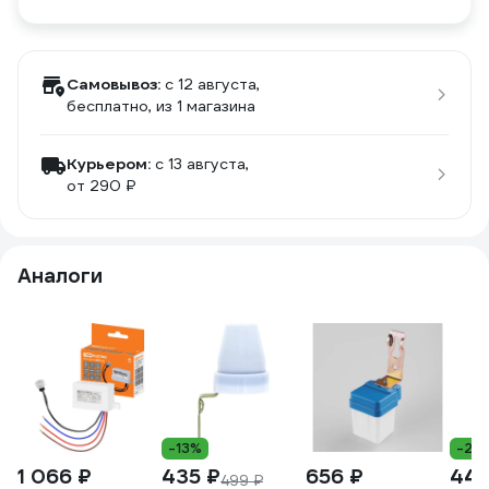
Самовывоз:
c 12 августа,
бесплатно
, из 1 магазина
Курьером:
c 13 августа,
от 290 ₽
Аналоги
-13%
-21
1 066 ₽
435 ₽
656 ₽
445
499 ₽