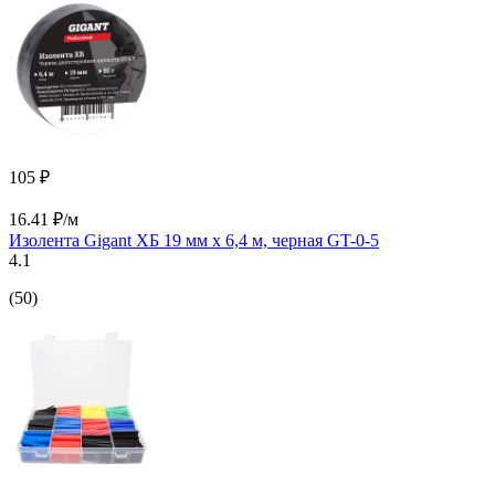
105 ₽
16.41 ₽/м
Изолента Gigant ХБ 19 мм х 6,4 м, черная GT-0-5
4.1
(50)