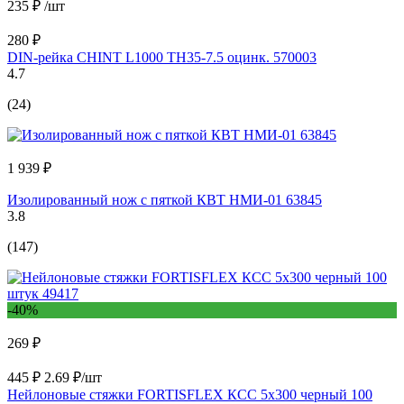
235 ₽
/шт
280 ₽
DIN-рейка CHINT L1000 TH35-7.5 оцинк. 570003
4.7
(24)
1 939 ₽
Изолированный нож с пяткой КВТ НМИ-01 63845
3.8
(147)
-40%
269 ₽
445 ₽
2.69 ₽/шт
Нейлоновые стяжки FORTISFLEX КСС 5х300 черный 100