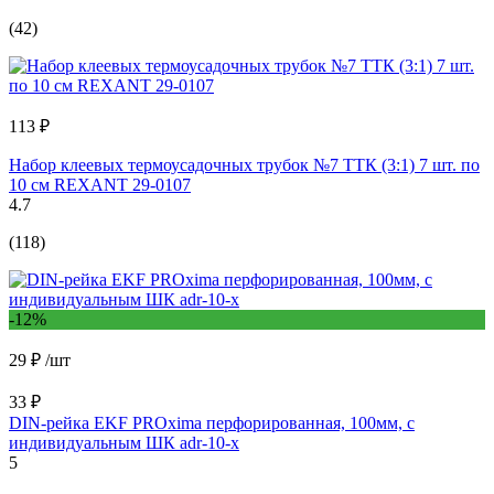
(42)
113 ₽
Набор клеевых термоусадочных трубок №7 ТТК (3:1) 7 шт. по
10 см REXANT 29-0107
4.7
(118)
-12%
29 ₽
/шт
33 ₽
DIN-рейка EKF PROxima перфорированная, 100мм, с
индивидуальным ШК adr-10-x
5