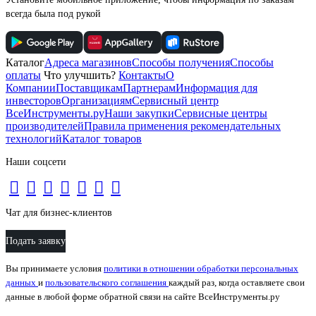
всегда была под рукой
Каталог
Адреса магазинов
Способы получения
Способы
оплаты
Что улучшить?
Контакты
О
Компании
Поставщикам
Партнерам
Информация для
инвесторов
Организациям
Сервисный центр
ВсеИнструменты.ру
Наши закупки
Сервисные центры
производителей
Правила применения рекомендательных
технологий
Каталог товаров
Наши соцсети
Чат для бизнес-клиентов
Подать заявку
Вы принимаете условия
политики в отношении обработки персональных
данных
и
пользовательского соглашения
каждый раз, когда оставляете свои
данные в любой форме обратной связи на сайте ВсеИнструменты.ру