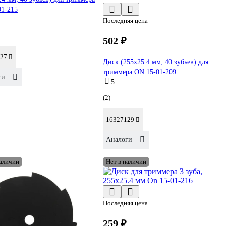
01-215
Последняя цена
502 ₽
27
Диск (255х25.4 мм; 40 зубьев) для
триммера ON 15-01-209
ги
5
(2)
16327129
Аналоги
наличии
Нет в наличии
Последняя цена
259 ₽