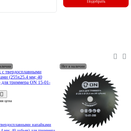
Подобрать
наличии
Нет в наличии
яя цена
 твердосплавными напайками
.4 мм; 40 зубьев) для триммера