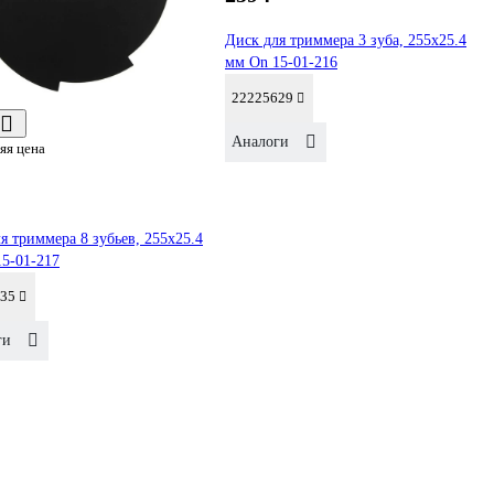
Диск для триммера 3 зуба, 255x25.4
мм On 15-01-216
22225629
Аналоги
яя цена
я триммера 8 зубьев, 255x25.4
5-01-217
35
ги