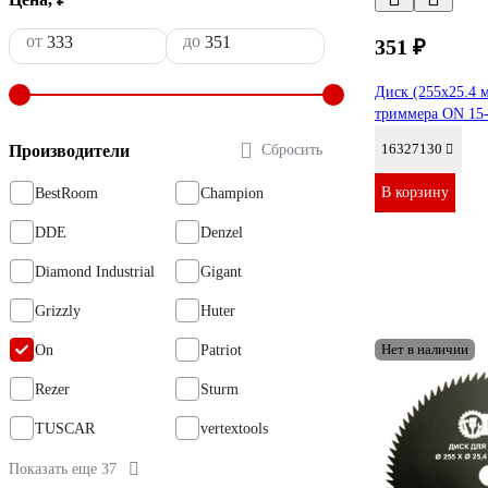
от
до
351 ₽
Диск (255х25.4 м
триммера ON 15-
16327130
Производители
Сбросить
В корзину
BestRoom
Champion
DDE
Denzel
Diamond Industrial
Gigant
Grizzly
Huter
Нет в наличии
On
Patriot
Rezer
Sturm
TUSCAR
vertextools
Показать еще 37