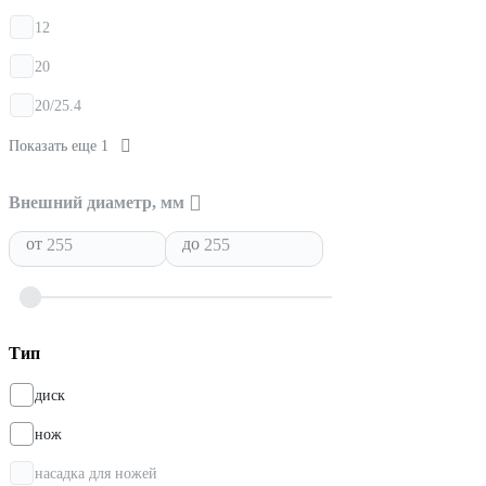
12
20
20/25.4
Показать еще 1
Внешний диаметр, мм
от
до
Тип
диск
нож
насадка для ножей