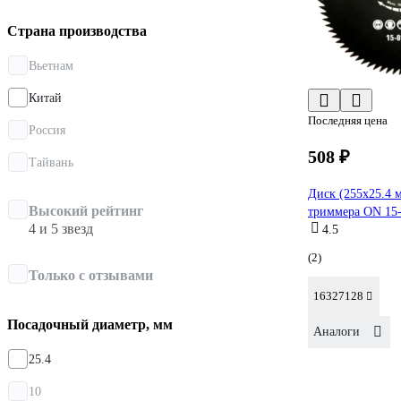
Страна производства
Вьетнам
Китай
Последняя цена
Россия
508 ₽
Тайвань
Диск (255х25.4 м
Высокий рейтинг
триммера ON 15-
4 и 5 звезд
4.5
(2)
Только с отзывами
16327128
Посадочный диаметр, мм
Аналоги
25.4
10