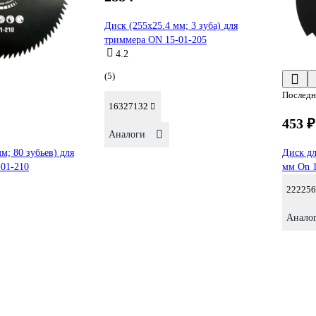
Диск (255х25.4 мм; 3 зуба) для
триммера ON 15-01-205
4.2
(5)
Последн
16327132
453 ₽
Аналоги
м; 80 зубьев) для
Диск дл
01-210
мм On 1
222256
Анало