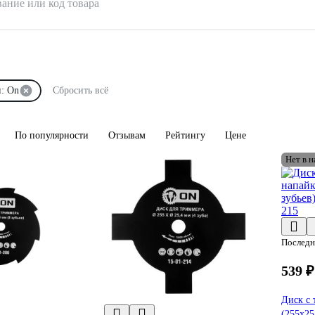
вание или код товара
: On
Сбросить всё
По популярности
Отзывам
Рейтингу
Цене
Нет в 
Последн
539 ₽
Диск c
(255х25