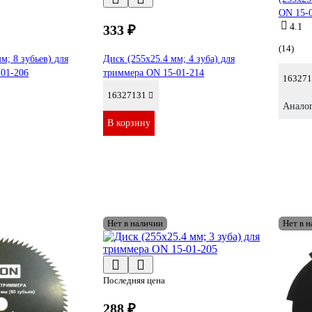
ON 15-
4.1
333 ₽
(14)
м; 8 зубьев) для
Диск (255х25.4 мм; 4 зуба) для
01-206
триммера ON 15-01-214
163271
16327131
Анало
В корзину
Нет в наличии
Нет в 
Последняя цена
288 ₽