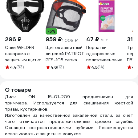
-5%
296 ₽
959 ₽
47 ₽
31 
/шт
1 009 ₽
Очки WELDER
Щиток защитный
Перчатки
Трик
панорама с
лицевой PATRIOT
одноразовые
перч
защитным щитком
PFS-105 сетка
полиэтиленовые
ПВХ-
ОЗТП-5-Ч
880124377
PATERRA, 50 шт,
серы
4.4
(33)
4.6
(12)
4.5
(14)
4.1
размер М 402-
037
О товаре
Диск ON 15-01-209 предназначен для
триммера. Используется для скашивания жесткой
травы, кустарников.
Изготовлен из качественной закаленной стали, за счет
чего отличается продолжительным сроком службы.
Оснащен острозаточенными зубьями. Рекомендуется
использовать с защитным кожухом.