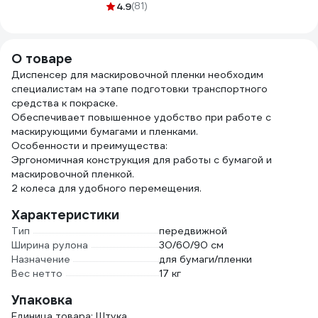
и пароизоляции
HAS-93212
4.9
(81)
инд.
Tectis Sitko Flex
50 мм х 25 м
07523
О товаре
Диспенсер для маскировочной пленки необходим
специалистам на этапе подготовки транспортного
средства к покраске.
Обеспечивает повышенное удобство при работе с
маскирующими бумагами и пленками.
Особенности и преимущества:
Эргономичная конструкция для работы с бумагой и
маскировочной пленкой.
2 колеса для удобного перемещения.
Характеристики
Тип
передвижной
Ширина рулона
30/60/90 см
Назначение
для бумаги/пленки
Вес нетто
17 кг
Упаковка
Единица товара: Штука