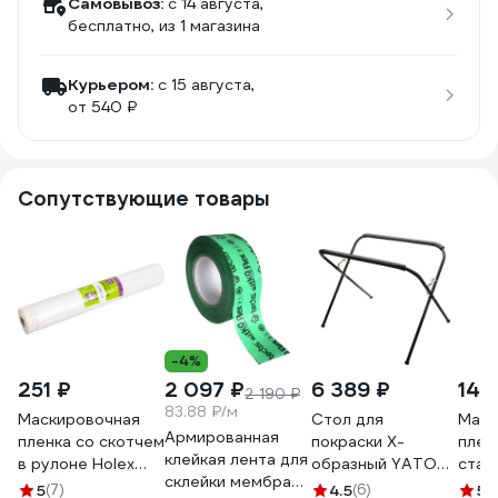
Самовывоз:
c 14 августа,
бесплатно
, из 1 магазина
Курьером:
c 15 августа,
от 540 ₽
Сопутствующие товары
-4%
251 ₽
2 097 ₽
6 389 ₽
145
2 190 ₽
83.88 ₽/м
Маскировочная
Стол для
Маск
Армированная
пленка со скотчем
покраски Х-
плен
клейкая лента для
в рулоне Holex
образный YATO
стат
склейки мембраны
2700 мм x 20 м
YT-5555
4,5 м
5
(7)
4.5
(6)
5
(