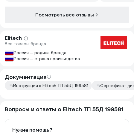
Стоит отмет
устройства —
Посмотреть все отзывы
данной пушки
эффективно 
300 м², что 
холодного вр
Elitech
порадовало, 
Все товары бренда
способен ра
окружающей 
Россия — родина бренда
делает его о
Россия — страна производства
использовани
Эффективнос
пневматичес
Документация
действительн
Инструкция к Elitech ТП 55Д 199581
Сертификат ди
оценил налич
позволяет п
менее стаби
помещении, 
Вопросы и ответы о Elitech ТП 55Д 199581
регулировки
терморегуля
упрощает про
Металлически
Нужна помощь?