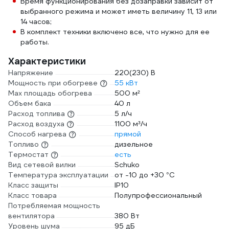
Время функционирования без дозаправки зависит от
выбранного режима и может иметь величину 11, 13 или
14 часов;
В комплект техники включено все, что нужно для ее
работы.
Характеристики
Напряжение
220(230) В
Мощность при обогреве
55 кВт
Max площадь обогрева
500 м²
Объем бака
40 л
Расход топлива
5 л/ч
Расход воздуха
1100 м³/ч
Способ нагрева
прямой
Топливо
дизельное
Термостат
есть
Вид сетевой вилки
Schuko
Температура эксплуатации
от -10 до +30 °С
Класс защиты
IP10
Класс товара
Полупрофессиональный
Потребляемая мощность
вентилятора
380 Вт
Уровень шума
95 дБ