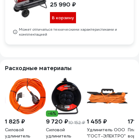
25 990 ₽
В корзину
Может отличаться техническими характеристиками и
комплектацией
Расходные материалы
-4%
1 825 ₽
9 720 ₽
1 455 ₽
171 
10 152 ₽
Силовой
Силовой
Удлинитель ООО
Плас
удлинитель
удлинитель
"ГОСТ-ЭЛЕКТРО"
воро