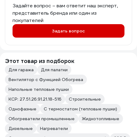
датчиком уро
Задайте вопрос – вам ответит наш эксперт,
устойчив к п
представитель бренда или один из
сгорания из
добавляет ув
покупателей
долговечност
Задать вопрос
Удобная рук
выключатель
устройства п
Система защи
тепловая изо
Этот товар из подборок
— полезные д
создают доп
Для гаража
Для палатки
безопасности
Вентилятор с Функцией Обогрева
Однако важно
данная пушка
Напольные тепловые пушки
для использо
помещениях с
КСР: 27.51.26.91.21.18-516
Строительные
что я обязат
Однофазные
С термостатом (тепловые пушки)
начать экспл
В целом, я о
Обогреватели промышленные
Жидкотопливные
покупкой. Ди
Дизельные
Нагреватели
воздухонагр
зарекомендов