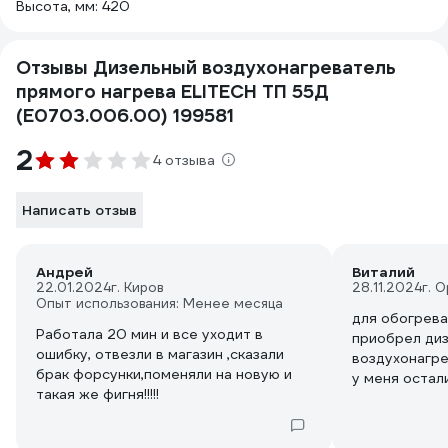
Высота, мм: 420
Отзывы Дизельный воздухонагреватель
прямого нагрева ELITECH ТП 55Д
(E0703.006.00) 199581
2
4 отзыва
Написать отзыв
Андрей
Виталий
22.01.2024
г. Киров
28.11.2024
г. 
Опыт использования: Менее месяца
для обогрев
Работала 20 мин и все уходит в
приобрел ди
ошибку, отвезли в магазин ,сказали
воздухонагре
брак форсунки,поменяли на новую и
у меня остал
такая же фигня!!!!!
положительны
работы.