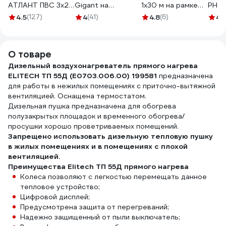
АТЛАНТ ПВС 3x2.5
Gigant на
1x30 м на рамке
PH-1
10 м Атом 40142
металлической
ПВС 2x1,0
4.5
(127)
4
(41)
4.8
(6)
4.
катушке КГ 3x2,5
Меркурий УП6-159
50 м 80080
"МРК" 330222
О товаре
Дизельный воздухонагреватель прямого нагрева
ELITECH ТП 55Д (E0703.006.00) 199581
предназначена
для работы в нежилых помещениях с приточно-вытяжной
вентиляцией. Оснащена термостатом.
Дизельная пушка предназначена для обогрева
полузакрытых площадок и временного обогрева/
просушки хорошо проветриваемых помещений.
Запрещено использовать дизельную тепловую пушку
в жилых помещениях и в помещениях с плохой
вентиляцией.
Преимущества Elitech ТП 55Д прямого нагрева
Колеса позволяют с легкостью перемещать данное
тепловое устройство;
Цифровой дисплей;
Предусмотрена защита от перегреваний;
Надежно защищенный от пыли выключатель;