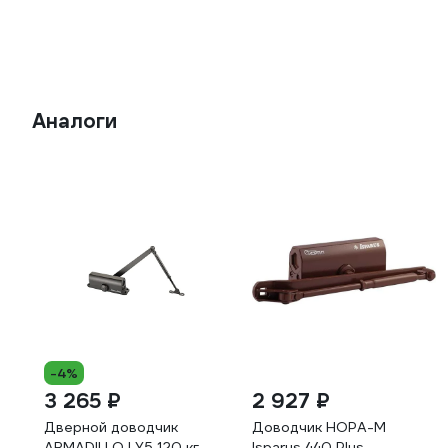
Аналоги
-4%
3 265 ₽
2 927 ₽
Дверной доводчик
Доводчик НОРА-М
ARMADILLO LY5 120 кг,
Isparus 440 Plus