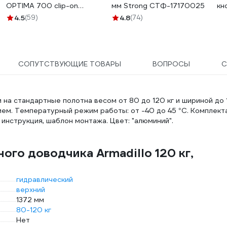
OPTIMA 700 clip-on
мм Strong СТФ-17170025
кн
D35мм HM700A.100NI99
PZ
4.5
(59)
4.8
(74)
СОПУТСТВУЮЩИЕ ТОВАРЫ
ВОПРОСЫ
С
на стандартные полотна весом от 80 до 120 кг и шириной до 
ием. Температурный режим работы: от -40 до 45 °C. Комплект
 инструкция, шаблон монтажа. Цвет: "алюминий".
ого доводчика Armadillo 120 кг,
гидравлический
верхний
1372 мм
80-120 кг
Нет