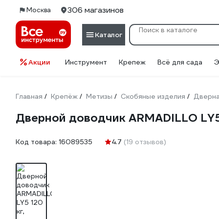
306 магазинов
Москва
Каталог
Акции
Инструмент
Крепеж
Всё для сада
Э
Главная
Крепёж
Метизы
Скобяные изделия
Дверна
/
/
/
/
Дверной доводчик ARMADILLO LY5 
Код товара:
16089535
4.7
(19 отзывов)