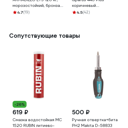
морозостойкий, бронза
коричневый
13977
4606555096022
4.7
(19)
4.5
(42)
Сопутствующие товары
-26%
619 ₽
500 ₽
Смазка водостойкая МС
Ручная отвертка+бита
1520 RUBIN литиево-
PH2 Makita D-58833