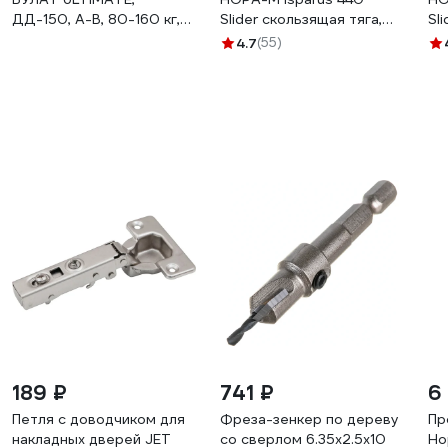
ДД-150, A-B, 80-160 кг,
Slider скользящая тяга,
Sl
черный, морозостойкий
для дверей до 130 кг,
дл
4.7
(55)
17077
серебро 18782
бе
189 ₽
741 ₽
6
Петля с доводчиком для
Фреза-зенкер по дереву
Пр
накладных дверей JET
со сверлом 6.35х2.5х10
Ho