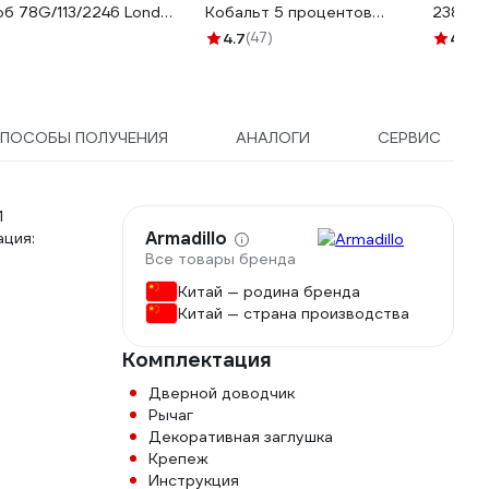
об 78G/113/2246 London
Кобальт 5 процентов
23899
92/8мм F1 65566
P6M5K5 (М35) DIN 338, 2
4.7
(47)
4.6
(5
шт KR-91-0502
ПОСОБЫ ПОЛУЧЕНИЯ
АНАЛОГИ
СЕРВИС
1
Armadillo
ация:
Все товары бренда
Китай — родина бренда
Китай — страна производства
Комплектация
Дверной доводчик
Рычаг
Декоративная заглушка
Крепеж
Инструкция