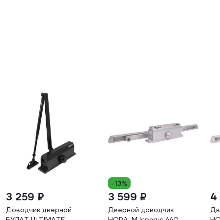
-13%
3 259 ₽
3 599 ₽
4
Доводчик дверной
Дверной доводчик
Дв
БУЛАТ ULTIMATE,
НОРА-М Isparus 440
НО