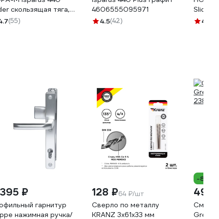
ider скользящая тяга,
4606555095971
Slider 
я дверей до 130 кг,
для две
4.7
(55)
4.5
(42)
4.7
(5
лый 18781
серый 
-8%
 395 ₽
128 ₽
490 
64 ₽/шт
офильный гарнитур
Сверло по металлу
Смазк
ppe нажимная ручка/
KRANZ 3x61x33 мм
Grease