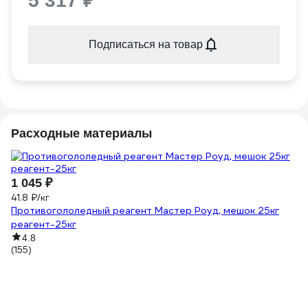
5 317 ₽
Подписаться на товар
Расходные материалы
1 045 ₽
41.8 ₽/кг
Противогололедный реагент Мастер Роуд, мешок 25кг
реагент-25кг
4.8
(155)
4
Ле
2
(8