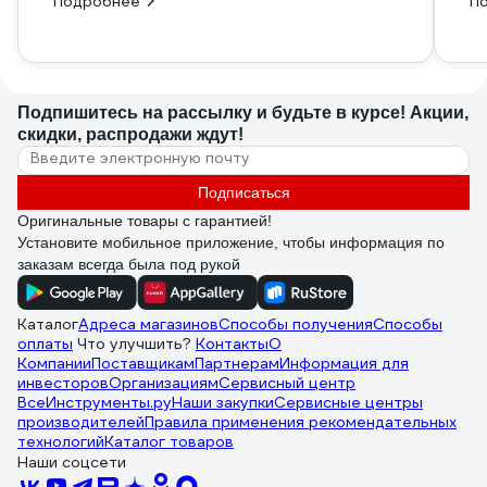
Подробнее
П
Подпишитесь
на рассылку
и будьте в курсе! Акции,
скидки, распродажи ждут!
Подписаться
Оригинальные товары с гарантией!
Установите мобильное приложение, чтобы информация по
заказам всегда была под рукой
Каталог
Адреса магазинов
Способы получения
Способы
оплаты
Что улучшить?
Контакты
О
Компании
Поставщикам
Партнерам
Информация для
инвесторов
Организациям
Сервисный центр
ВсеИнструменты.ру
Наши закупки
Сервисные центры
производителей
Правила применения рекомендательных
технологий
Каталог товаров
Наши соцсети