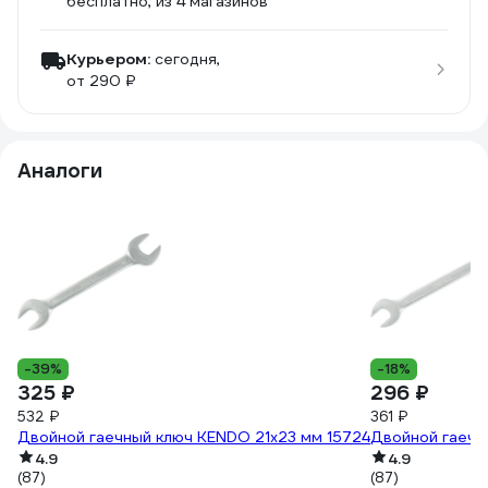
бесплатно
, из 4 магазинов
Курьером:
сегодня,
от 290 ₽
Аналоги
-39%
-18%
325 ₽
296 ₽
532 ₽
361 ₽
Двойной гаечный ключ KENDO 21x23 мм 15724
Двойной гаечн
4.9
4.9
(87)
(87)