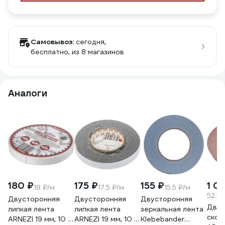
Самовывоз:
сегодня,
бесплатно
, из 8 магазинов
Аналоги
180 ₽
175 ₽
155 ₽
1 0
18 ₽/м
17.5 ₽/м
15.5 ₽/м
52.2
Двусторонняя
Двусторонняя
Двусторонняя
Двух
липкая лента
липкая лента
зеркальная лента
скотч
ARNEZI 19 мм, 10 м,
ARNEZI 19 мм, 10 м,
Klebebander