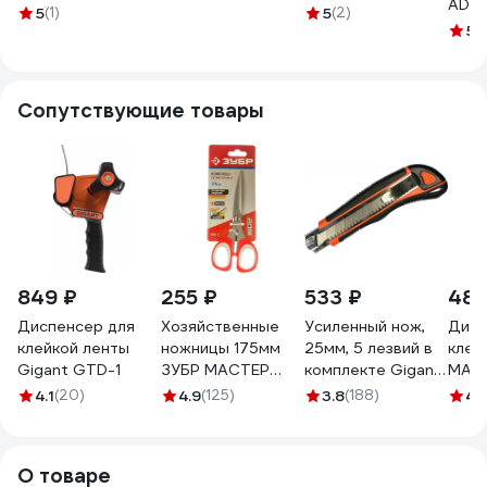
ADS1
на вспененной
на вспененной
каучуковый клей,
5
(1)
5
(2)
проф
основе белая
основе
19мм x 10м, белая,
5
(
0139
R8030203
сверхпрочная
116733
черная R8030206
Сопутствующие товары
849 ₽
255 ₽
533 ₽
488
Диспенсер для
Хозяйственные
Усиленный нож,
Дисп
клейкой ленты
ножницы 175мм
25мм, 5 лезвий в
клей
Gigant GTD-1
ЗУБР МАСТЕР
комплекте Gigant
МАСТ
40441-17
GWK 626
1201
4.1
(20)
4.9
(125)
3.8
(188)
4.
О товаре