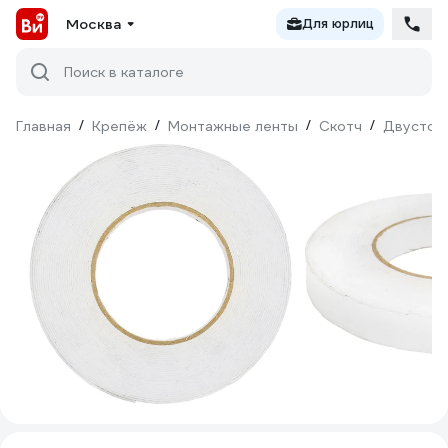
Москва
Для юрлиц
Поиск в каталоге
Главная
/
Крепёж
/
Монтажные ленты
/
Скотч
/
Двустор