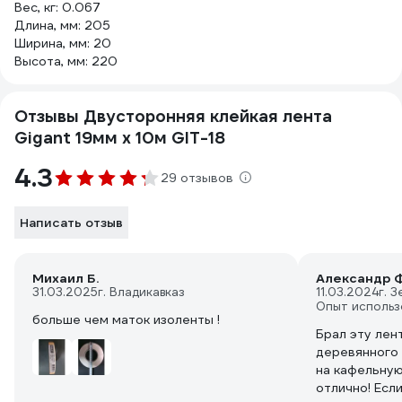
Вес, кг: 0.067
Длина, мм: 205
Ширина, мм: 20
Высота, мм: 220
Отзывы Двусторонняя клейкая лента
Gigant 19мм х 10м GIT-18
4.3
29 отзывов
Написать отзыв
Михаил Б.
Александр Ф
31.03.2025
г. Владикавказ
11.03.2024
г. 
Опыт использ
больше чем маток изоленты !
Брал эту лен
деревянного
на кафельную
отлично! Если