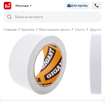
Москва
Для юрлиц
Поиск в каталоге
Главная
/
Крепёж
/
Монтажные ленты
/
Скотч
/
Двустор