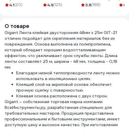
40441-17
GWK 626
лент
4.1
(20)
4.9
(125)
3.8
(188)
4.
Sele
3823
О товаре
Gigant Лента клейкая двусторонняя 48мм х 25м GIT-21
отлично подойдет для скрепления материалов без их
повреждения. Основа выполнена из полипропилена,
который обладает хорошим водоотталкивающим
эффектом, что увеличивает срок службы ленты. Длина
ленты составляет 25 м, ширина - 48 мм, толщина - 0,18
мм.
Благодаря низкой теплопроводности ленту можно
использовать в изоляционных целях.
Клеящий слой на акриловой основе обеспечит
прочную сцепку с поверхностью.
Клеевая основа расположена с двух сторон.
Gigant – собственная торговая марка компании
ВсеИнструменты.ру, разработанная специально для
требовательных мастеров. Продукция представлена
профессиональными и бытовыми инструментами, имеет
доступную цену и высокое качество. При изготовлении