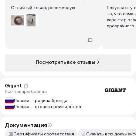
Отличный товар, рекомендую
Покупая эту 
то, что сама
характер эла
прозрачного 
ленты меньше
матерчатым 
быть как пре
недостатком 
выпролняемой
Посмотреть все отзывы
лента оказал
матерчатой о
недостаток -
защитного сл
Gigant
трудновато и
Все товары бренда
ленты.
Россия — родина бренда
Россия — страна производства
Документация
Сертификаты соответствия
Скачать всю докумен