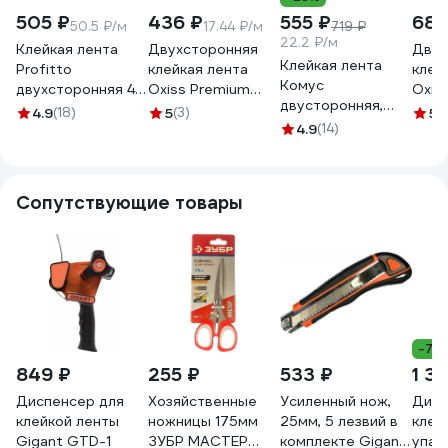
505 ₽
436 ₽
555 ₽
687
50.5 ₽/м
17.44 ₽/м
719 ₽
22.2 ₽/м
Клейкая лента
Двухсторонняя
Двух
Клейкая лента
Profitto
клейкая лента
клей
Комус
двухсторонняя 48
Oxiss Premium
Oxis
двусторонняя,
мм х 10 м
48мм х 25м,
48мм
4.9
(18)
5
(3)
5
(
48мм х 25м,
PROFITTO
полипропилен
4.9
(14)
поли
полипропилен
(полипропилен)
4640277634360
4640
198702
(инд. упаоквка) (36
рул / кор) 45112
Сопутствующие товары
-7%
849 ₽
255 ₽
533 ₽
1 3
Диспенсер для
Хозяйственные
Усиленный нож,
Дисп
клейкой ленты
ножницы 175мм
25мм, 5 лезвий в
клей
Gigant GTD-1
ЗУБР МАСТЕР
комплекте Gigant
упак