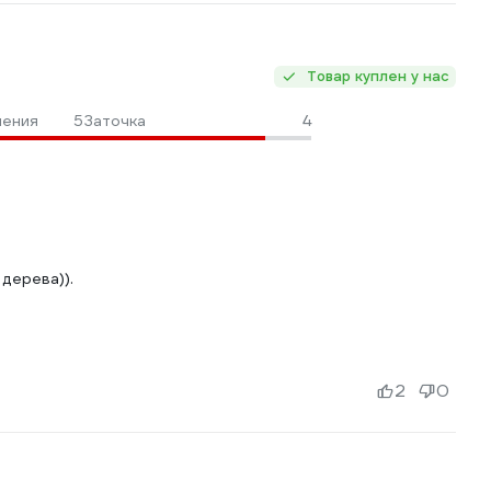
Товар куплен у нас
ления
5
Заточка
4
дерева)).
2
0