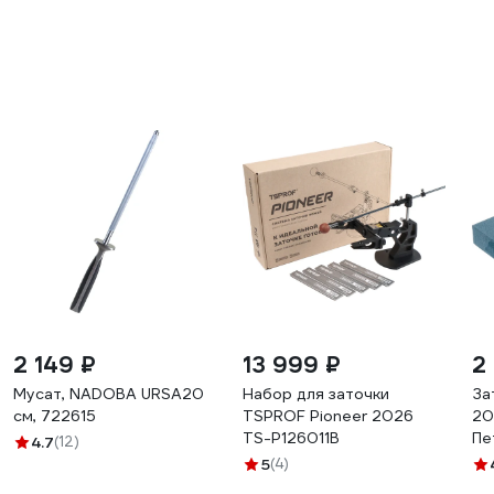
2 149 ₽
13 999 ₽
2
Мусат, NADOBA URSA20
Набор для заточки
За
см, 722615
TSPROF Pioneer 2026
20
TS-P126011B
Пе
4.7
(12)
5
(4)