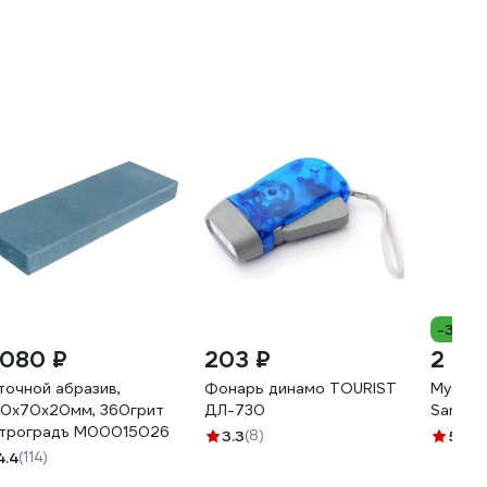
-30%
 080 ₽
203 ₽
2 66
точной абразив,
Фонарь динамо TOURIST
Мусат 
0х70х20мм, 360грит
ДЛ-730
Samura
троградъ М00015026
3.3
(8)
5
(7)
4.4
(114)