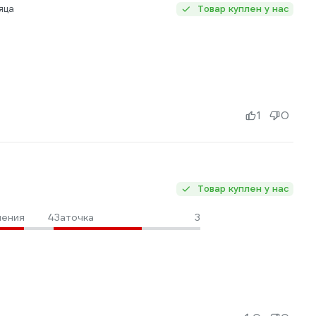
яца
Товар куплен у нас
1
0
Товар куплен у нас
ления
4
Заточка
3