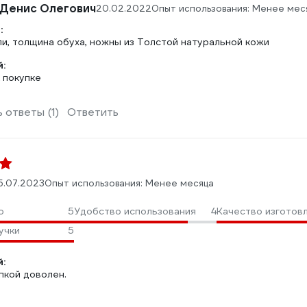
Денис Олегович
20.02.2022
Опыт использования: Менее мес
:
ли, толщина обуха, ножны из Толстой натуральной кожи
:
 покупке
 ответы (1)
Ответить
5.07.2023
Опыт использования: Менее месяца
о
5
Удобство использования
4
Качество изготов
учки
5
:
пкой доволен.