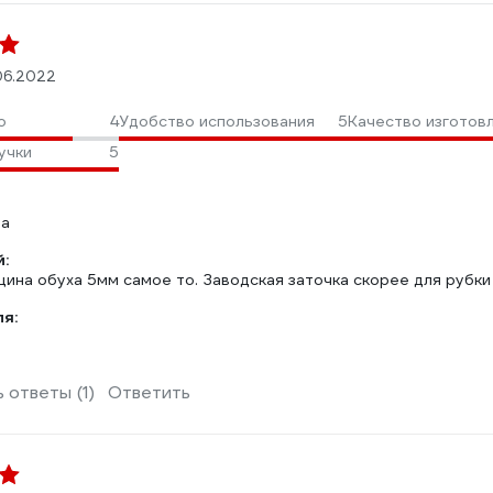
06.2022
о
4
Удобство использования
5
Качество изготов
учки
5
на
:
ина обуха 5мм самое то. Заводская заточка скорее для рубки 
ля:
 ответы (1)
Ответить