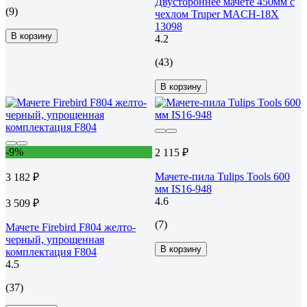
Двустороннее мачете 450мм с
(9)
чехлом Truper MACH-18Х
13098
В корзину
4.2
(43)
В корзину
-9%
2 115 ₽
Мачете-пила Tulips Tools 600
3 182 ₽
мм IS16-948
4.6
3 509 ₽
(7)
Мачете Firebird F804 желто-
черный, упрощенная
В корзину
комплектация F804
4.5
(37)