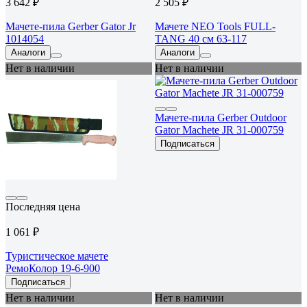
3 642 ₽
2 505 ₽
Мачете-пила Gerber Gator Jr
Мачете NEO Tools FULL-
1014054
TANG 40 см 63-117
Аналоги
Аналоги
Нет в наличии
Нет в наличии
Мачете-пила Gerber Outdoor
Gator Machete JR 31-000759
Подписаться
Последняя цена
1 061 ₽
Туристическое мачете
РемоКолор 19-6-900
Подписаться
Нет в наличии
Нет в наличии