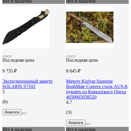
Нет в наличии
Нет в наличии
Последняя цена
Последняя цена
9 735 ₽
8 045 ₽
Экспедиционный мачете
Мачете Kizlyar Supreme
SOLARIS S7102
BushMate Convex сталь AUS-8,
5
рукоять из Кавказского Ореха
4650065058520
(6)
4.7
(3)
Аналоги
Аналоги
Нет в наличии
Нет в наличии