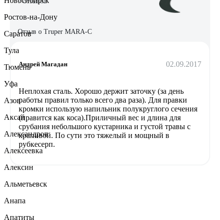
Новосибирск
7 отзывов
Ростов-на-Дону
Отзыв о Truper MARA-C
Саратов
Тула
02.09.2017
Андрей Магадан
Тюмень
Уфа
Неплохая сталь. Хорошо держит заточку (за день
работы правил только всего два раза). Для правки
Азов
кромки использую напильник полукруглого сечения
Аксай
(правится как коса).Приличный вес и длина для
срубания небольшого кустарника и густой травы с
Александров
крапивой. По сути это тяжелый и мощный в
рубкесерп.
Алексеевка
Алексин
Альметьевск
Анапа
Апатиты