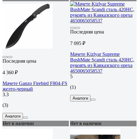
Последняя цена
7 095 ₽
Мачете Kizlyar Supreme
BushMate Scandi сталь 420HC,
Последняя цена
рукоять из Кавказского ореха
4650065058537
4 360 ₽
5
Мачете Ganzo Firebird F804-FS
(1)
желто-черный
3.3
Аналоги
(3)
Аналоги
Нет в наличии
Нет в наличии