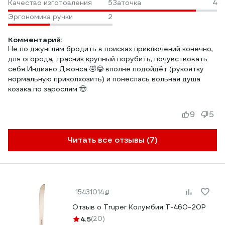
Качество изготовления
5
Заточка
4
Эргономика ручки
2
Комментарий:
Не по джунглям бродить в поисках приключений конечно,
для огорода, трасник крупный порубить, почувствовать
себя Индиано Джонса 🤣😂 вполне подойдёт (рукоятку
нормальную приколхозить) и понеслась вольная душа
козака по зарослям 🤠
9
5
Читать все отзывы (7)
15431014
Отзыв о Truper Колумбия T-460-20P
4.5
(20)