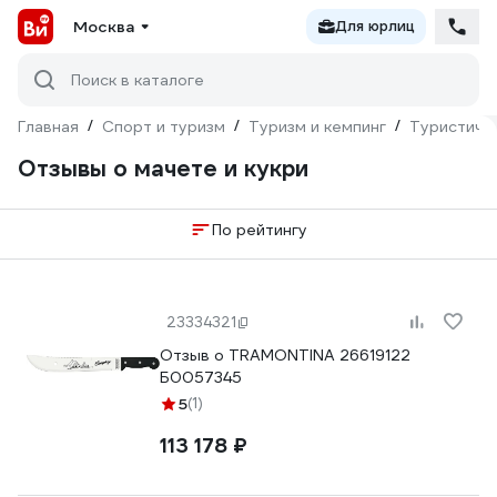
Москва
Для юрлиц
Поиск в каталоге
Главная
/
Спорт и туризм
/
Туризм и кемпинг
/
Туристиче
Отзывы о мачете и кукри
По рейтингу
23334321
Отзыв о TRAMONTINA 26619122
Б0057345
5
(1)
113 178 ₽