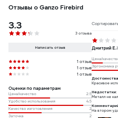
Отзывы о Ganzo Firebird
3.3
Сортировать
3 отзыва
Написать отзыв
Дмитрий Е.
Цена/качеств
1 отзыв
Эргономика р
1 отзыв
1 отзыв
Достоинства
Красивое исп
Оценки по параметрам
Недостатки:
Цена/качество
2.5
Металл не ка
Удобство использования
4.5
Комментарий
Качество изготовления
2
На втором уда
Заточка
2