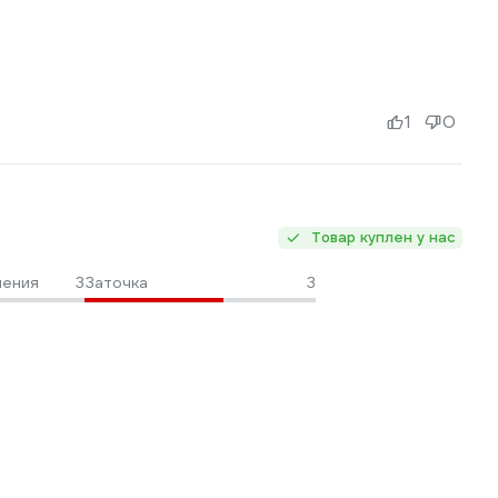
1
0
Товар куплен у нас
ления
3
Заточка
3