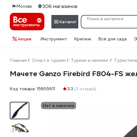
306 магазинов
Москва
Каталог
Акции
Инструмент
Крепеж
Всё для сада
Э
Главная
Спорт и туризм
Туризм и кемпинг
Туристиче
/
/
/
Мачете Ganzo Firebird F804-FS ж
Код товара:
15855611
3.3
(3 отзыва)
Нет в наличии