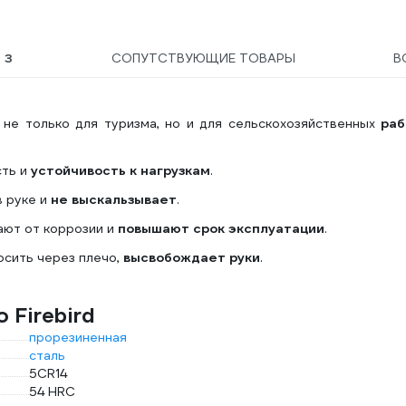
Ы
3
СОПУТСТВУЮЩИЕ ТОВАРЫ
В
 не только для туризма, но и для сельскохозяйственных
раб
сть и
устойчивость к нагрузкам
.
в руке и
не выскальзывает
.
ают от коррозии и
повышают срок эксплуатации
.
осить через плечо,
высвобождает руки
.
 Firebird
прорезиненная
сталь
5CR14
54 HRC