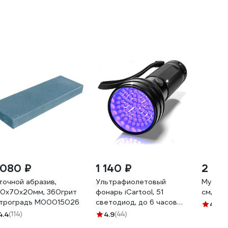
 080 ₽
1 140 ₽
2 14
точной абразив,
Ультрафиолетовый
Мусат,
0х70х20мм, 360грит
фонарь iCartool, 51
см, 72
троградъ М00015026
светодиод, до 6 часов
4.7
(1
работы, длина волны 395
4.4
(114)
4.9
(44)
нм IC-L201