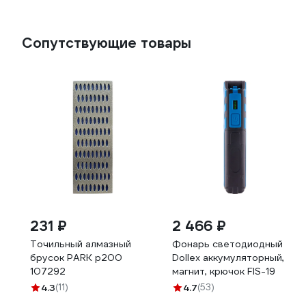
Сопутствующие товары
231 ₽
2 466 ₽
Точильный алмазный
Фонарь светодиодный
брусок PARK p200
Dollex аккумуляторный,
107292
магнит, крючок FIS-19
4.3
(11)
4.7
(53)