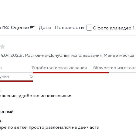
 по:
Оценке
Дате
Полезности
1
С фото или видео
24.04.2023
г. Ростов-на-Дону
Опыт использования: Менее месяца
о
1
Удобство использования
5
Качество изготов
учки
5
:
олнение, удобство использования
ленный
:
ре по ветке, просто разломался на две части