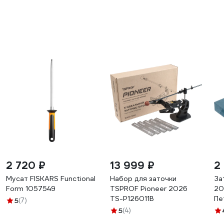
2 720 ₽
13 999 ₽
2
Мусат FISKARS Functional
Набор для заточки
За
Form 1057549
TSPROF Pioneer 2026
20
TS-P126011B
Пе
5
(7)
5
(4)