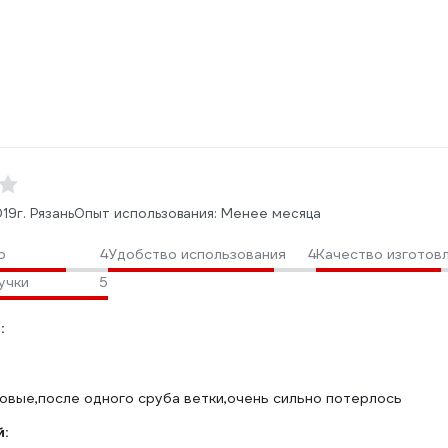
019
г. Рязань
Опыт использования: Менее месяца
о
4
Удобство использования
4
Качество изготов
учки
5
:
овые,после одного сруба ветки,очень сильно потерлось
: