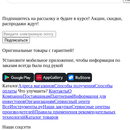
Подпишитесь
на рассылку
и будьте в курсе! Акции, скидки,
распродажи ждут!
Подписаться
Оригинальные товары с гарантией!
Установите мобильное приложение, чтобы информация по
заказам всегда была под рукой
Каталог
Адреса магазинов
Способы получения
Способы
оплаты
Что улучшить?
Контакты
О
Компании
Поставщикам
Партнерам
Информация для
инвесторов
Организациям
Сервисный центр
ВсеИнструменты.ру
Наши закупки
Сервисные центры
производителей
Правила применения рекомендательных
технологий
Каталог товаров
Наши соцсети