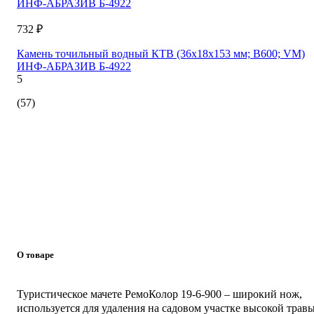
732 ₽
Камень точильный водный КТВ (36х18х153 мм; B600; VM)
ИНФ-АБРАЗИВ Б-4922
5
(57)
О товаре
Туристическое мачете РемоКолор 19-6-900 – широкий нож,
используется для удаления на садовом участке высокой травы