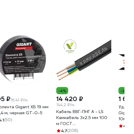
-4%
-22%
05 ₽
14 420 ₽
1 685
16.41 ₽/м
144.2 ₽/м
олента Gigant ХБ 19 мм
Удлини
Кабель ВВГ-ПНГ А - LS
6,4 м, черная GT-0-5
Gigant 
Камкабель 3x2.5 мм 100
10м IP
4.1
(50)
м ГОСТ
PE-00
4.6
(8
1157К30HG00070А0100М
4.7
(206)