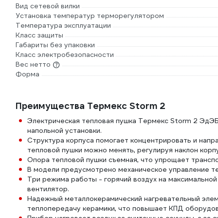
Вид сетевой вилки
Установка температур терморегулятором
Температура эксплуатации
Класс защиты
Габариты без упаковки
Класс электробезопасности
Вес нетто
Форма
Преимущества Термекс Storm 2
Электрическая тепловая пушка Термекс Storm 2 ЭдЭ
напольной установки.
Структура корпуса помогает концентрировать и направ
тепловой пушки можно менять, регулируя наклон корпу
Опора тепловой пушки съемная, что упрощает трансп
В модели предусмотрено механическое управление т
Три режима работы - горячий воздух на максимальной
вентилятор.
Надежный металлокерамический нагревательный элем
теплопередачу керамики, что повышает КПД оборудов