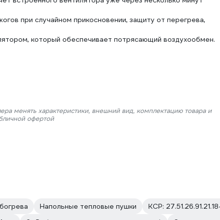
счет встроенного вентилятора уже через несколько минут
огов при случайном прикосновении, защиту от перегрева,
ятором, который обеспечивает потрясающий воздухообмен.
лера менять характеристики, внешний вид, комплектацию товара и
убличной офертой
Обогрева
Напольные тепловые пушки
КСР: 27.51.26.91.21.1