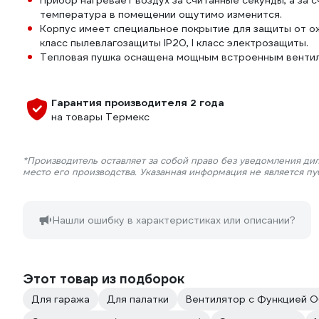
Прибор нагревает воздух за считанные секунды, а за 
температура в помещении ощутимо изменится.
Корпус имеет специальное покрытие для защиты от ож
класс пылевлагозащиты IP20, I класс электрозащиты.
Тепловая пушка оснащена мощным встроенным вентил
Гарантия производителя 2 года
на товары Термекс
*Производитель оставляет за собой право без уведомления ди
место его производства. Указанная информация не является п
Нашли ошибку в характеристиках или описании?
Этот товар из подборок
Для гаража
Для палатки
Вентилятор с Функцией 