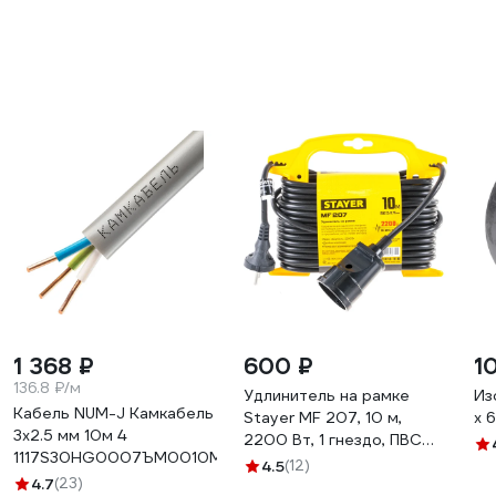
1 368 ₽
600 ₽
1
136.8 ₽/м
Удлинитель на рамке
Из
Кабель NUM-J Камкабель
Stayer MF 207, 10 м,
х 
3x2.5 мм 10м 4
2200 Вт, 1 гнездо, ПВС
1117S30HG0007ЪM0010М
2х0,75 мм2, 55014-10_z01
4.5
(12)
4.7
(23)