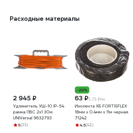
Расходные материалы
-26%
2 945 ₽
63 ₽
5.73 ₽/м
Удлинитель УШ-10 IP-54
Изолента ХБ FORTISFLEX
рамка ПВС 2x1 30м
18мм х 0.4мм х 11м черная
UNIVersal 9632793
71242
5
(33)
4.5
(42)