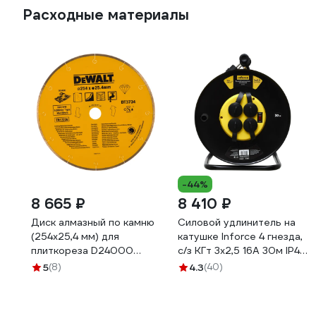
Расходные материалы
-44%
8 665 ₽
8 410 ₽
Диск алмазный по камню
Силовой удлинитель на
(254х25,4 мм) для
катушке Inforce 4 гнезда,
плиткореза D24000
с/з КГт 3х2,5 16A 30м IP44
DEWALT DT 3734
GRANITE ZG 09-15-03
5
(8)
4.3
(40)