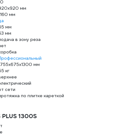
10
920х920 мм
1160 мм
да
65 мм
53 мм
подача в зону реза
нет
коробка
Профессиональный
1755x675x1300 мм
55 кг
верхнее
электрический
от сети
протяжка по плитке кареткой
 PLUS 1300S
Вт
те