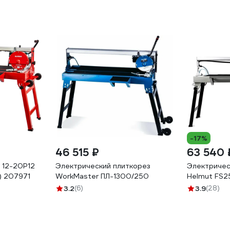
-17%
46 515 ₽
63 540 
Э 12-20Р12
Электрический плиткорез
Электричес
) 207971
WorkMaster ПЛ-1300/250
Helmut FS2
3.2
(6)
3.9
(28)