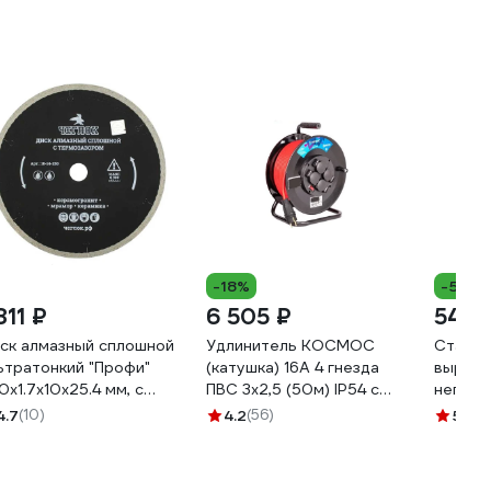
-18%
-5%
811 ₽
6 505 ₽
544 
ск алмазный сплошной
Удлинитель КОСМОС
Старто
ьтратонкий "Профи"
(катушка) 16А 4 гнезда
выравн
0x1.7x10x25.4 мм, с
ПВС 3х2,5 (50м) IP54 с
неподг
рмозазором 18-14-250
заземлением УХз16
поверх
4.7
(10)
4.2
(56)
5
(5)
YKKsm50m-4g-Z(2,5)IP
SKL-1,5
полипр
клинье