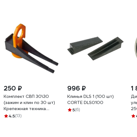
250 ₽
996 ₽
1 
Комплект СВП 30\30
Клинья DLS 1 (100 шт)
Ди
(зажим и клин по 30 шт)
CORTE DLS0100
ул
Крепежная техника
25
5
(6)
430924 БК
те
4.5
(13)