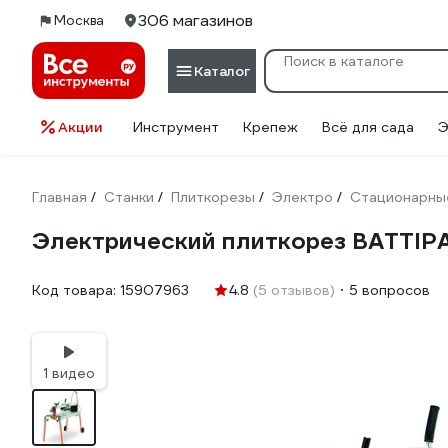
306 магазинов
Москва
Каталог
Акции
Инструмент
Крепеж
Всё для сада
Э
Главная
Станки
Плиткорезы
Электро
Стационарны
/
/
/
/
Электрический плиткорез BATTIP
Код товара:
15907963
4.8
(5 отзывов)
5 вопросов
1 видео