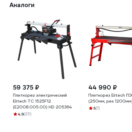
Аналоги
59 375 ₽
44 990 ₽
Плиткорез электрический
Плиткорез Elitech П
Elitech TC 1525F12
(250мм, рез 1200мм
(E2008.005.00) HD 205364
5
(1)
4.9
(25)