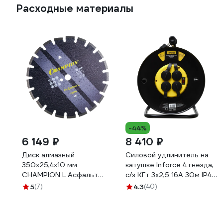
Расходные материалы
-44%
6 149 ₽
8 410 ₽
Диск алмазный
Силовой удлинитель на
350х25,4х10 мм
катушке Inforce 4 гнезда,
CHAMPION L Асфальт
с/з КГт 3х2,5 16A 30м IP44
Asphafight C1630
GRANITE ZG 09-15-03
5
(7)
4.3
(40)