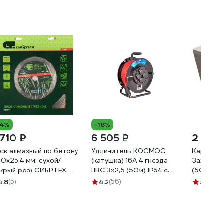
14%
-18%
 710 ₽
6 505 ₽
2 211
ск алмазный по бетону
Удлинитель КОСМОС
Картон
50x25.4 мм; сухой/
(катушка) 16А 4 гнезда
Зажим 
крый рез) СИБРТЕХ
ПВС 3х2,5 (50м) IP54 с
(500/5
1043
заземлением УХз16
4.8
(5)
4.2
(56)
5
(1)
YKKsm50m-4g-Z(2,5)IP