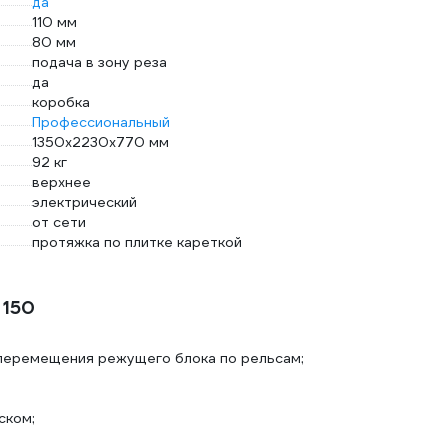
да
110 мм
80 мм
подача в зону реза
да
коробка
Профессиональный
1350х2230х770 мм
92 кг
верхнее
электрический
от сети
протяжка по плитке кареткой
 150
 перемещения режущего блока по рельсам;
ском;