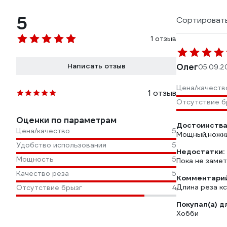
5
Сортировать
1 отзыв
Написать отзыв
Олег
05.09.2
Цена/качеств
1 отзыв
Отсутствие б
Оценки по параметрам
Достоинства
Цена/качество
5
Мощный,ножки
Удобство использования
5
Недостатки:
Мощность
5
Пока не заме
Качество реза
5
Комментарий
Длина реза кс
Отсутствие брызг
4
Покупал(а) д
Хобби