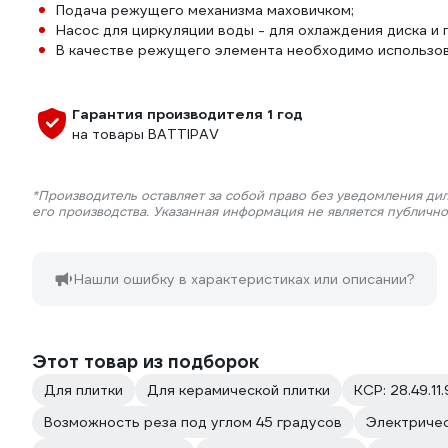
Подача режущего механизма маховичком;
Насос для циркуляции воды - для охлаждения диска и 
В качестве режущего элемента необходимо использов
Гарантия производителя 1 год
на товары BATTIPAV
*Производитель оставляет за собой право без уведомления ди
его производства. Указанная информация не является публичн
Нашли ошибку в характеристиках или описании?
Этот товар из подборок
Для плитки
Для керамической плитки
КСР: 28.49.11.
Возможность реза под углом 45 градусов
Электричес