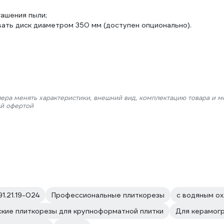
гашения пыли;
ать диск диаметром 350 мм (доступен опционально).
лера менять характеристики, внешний вид, комплектацию товара и м
ой офертой
91.21.19-024
Профессиональные плиткорезы
с водяным о
кие плиткорезы для крупноформатной плитки
Для керамог