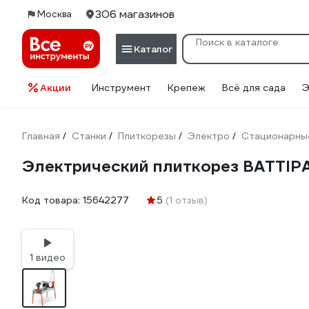
306 магазинов
Москва
Каталог
Акции
Инструмент
Крепеж
Всё для сада
Э
Главная
Станки
Плиткорезы
Электро
Стационарны
/
/
/
/
Электрический плиткорез BATTIPA
Код товара:
15642277
5
(1 отзыв)
1 видео