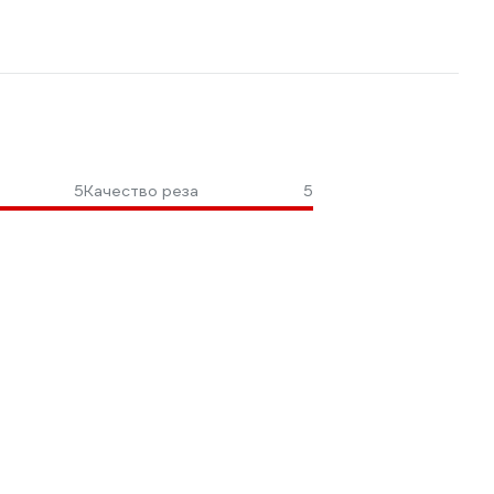
5
Качество реза
5