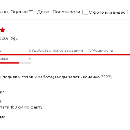
 по:
Оценке
Дате
Полезности
1
С фото или видео
020
г. Уфа
о
5
Удобство использования
5
Мощность
рызг
4
:
 поднял и готов к работе(+воды залить конечно ????)
тил
:
тати 163 см по факту
ля: