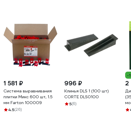
-
1 581 ₽
996 ₽
2
Система выравнивания
Клинья DLS 1 (100 шт)
Ди
плитки Микс 600 шт, 1.5
CORTE DLS0100
(3
мм Farton 100009
мо
5
(6)
73
4.5
(26)