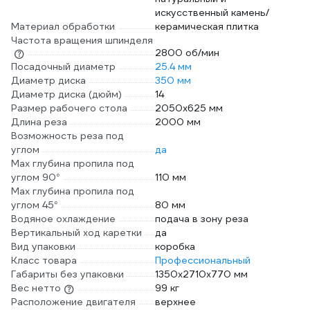
искусственный камень/
Материал обработки
керамическая плитка
Частота вращения шпинделя
2800 об/мин
Посадочный диаметр
25.4 мм
Диаметр диска
350 мм
Диаметр диска (дюйм)
14
Размер рабочего стола
2050х625 мм
Длина реза
2000 мм
Возможность реза под
углом
да
Max глубина пропила под
углом 90°
110 мм
Max глубина пропила под
углом 45°
80 мм
Водяное охлаждение
подача в зону реза
Вертикальный ход каретки
да
Вид упаковки
коробка
Класс товара
Профессиональный
Габариты без упаковки
1350х2710х770 мм
Вес нетто
99 кг
Расположение двигателя
верхнее