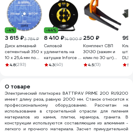
-4%
-44%
3 615 ₽
8 410 ₽
250 ₽
996
3 784 ₽
14 900 ₽
Диск алмазный
Силовой
Комплект СВП
Клин
сегментный 350 х
удлинитель на
30\30 (зажим и
шт) 
10 х 25,4 мм по
катушке Inforce 4
клин по 30 шт)
DLS
бетону, кирпичу,
гнезда, с/з КГт
Крепежная
4.8
(293)
4.3
(40)
4.5
(13)
5
(
камню Diamond
3х2,5 16A 30м IP44
техника 430924
Industrial DIDC350
GRANITE ZG 09-
БК
15-03
О товаре
Электрический плиткорез BATTIPAV PRIME 200 RU9200
имеет длину реза, равную 2000 мм. Станок относится к
профессиональному оборудованию. Рассчитан на
использование в строительной отрасли для пиления
материалов из камня, плитки, мрамора, гранита. В
конструкции используются составляющие из алюминия -
легкого и прочного материала. Засчет принудительной