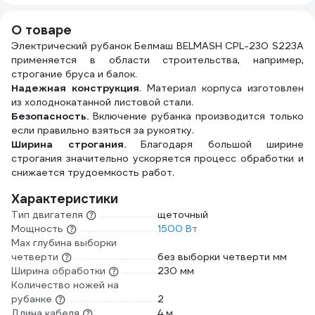
заземлением
УХз16 YKKsm50m-
О товаре
4g-Z(2,5)IP
Электрический рубанок Белмаш BELMASH CPL-230 S223A
применяется в области строительства, например,
строгание бруса и балок.
Надежная конструкция
. Материал корпуса изготовлен
из холоднокатанной листовой стали.
Безопасность.
Включение рубанка производится только
если правильно взяться за рукоятку.
Ширина строгания.
Благодаря большой ширине
строгания значительно ускоряется процесс обработки и
снижается трудоемкость работ.
Характеристики
Тип двигателя
щеточный
Мощность
1500 Вт
Мах глубина выборки
четверти
без выборки четверти мм
Ширина обработки
230 мм
Количество ножей на
рубанке
2
Длина кабеля
4 м