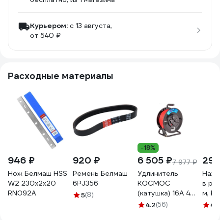
Курьером:
c 13 августа,
от 540 ₽
Расходные материалы
-18%
946 ₽
920 ₽
6 505 ₽
294
7 977 ₽
Нож Белмаш HSS
Ремень Белмаш
Удлинитель
Нажд
W2 230x2х20
6PJ356
КОСМОС
в рул
RN092A
(катушка) 16А 4
м, Р
5
(8)
гнезда ПВС 3х2,5
GP50
4.2
(56)
4.
(50м) IP54 с