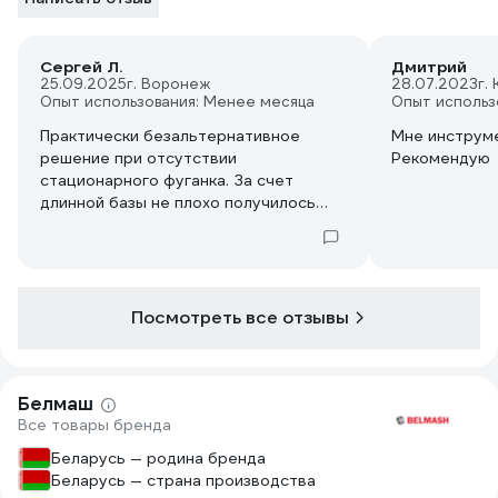
Сергей Л.
Дмитрий
25.09.2025
г. Воронеж
28.07.2023
г.
Опыт использования: Менее месяца
Опыт использ
Практически безальтернативное
Мне инструме
решение при отсутствии
Рекомендую
стационарного фуганка. За счет
длинной базы не плохо получилось
"прифуговать" доски длиной от 4 до 6
метров. Брал чтобы сразу работать
по всей ширине доски. Отстрогал пару
кубов досок 200*50, вначале думал
отстрогаю и продам, но передумал,
Посмотреть все отзывы
оставлю. Генерирует огромное
количество стружки )))
Белмаш
Все товары бренда
Беларусь — родина бренда
Беларусь — страна производства