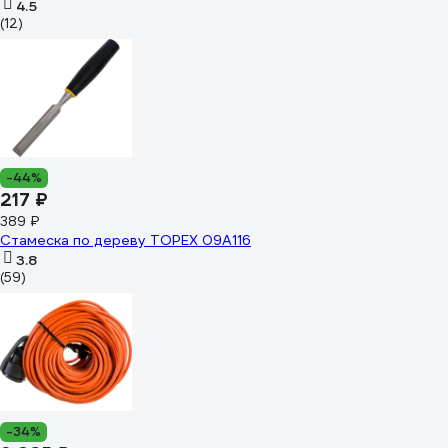
4.5
(12)
-44%
217 ₽
389 ₽
Стамеска по дереву TOPEX 09A116
3.8
(59)
-34%