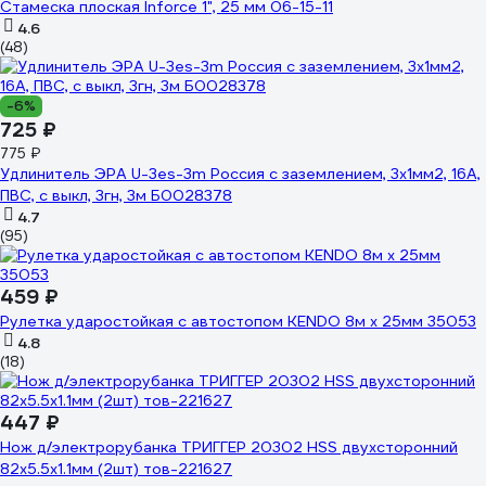
Стамеска плоская Inforce 1", 25 мм 06-15-11
4.6
(48)
-6%
725 ₽
775 ₽
Удлинитель ЭРА U-3es-3m Россия с заземлением, 3x1мм2, 16A,
ПВС, с выкл, 3гн, 3м Б0028378
4.7
(95)
459 ₽
Рулетка ударостойкая с автостопом KENDO 8м х 25мм 35053
4.8
(18)
447 ₽
Нож д/электрорубанка ТРИГГЕР 20302 HSS двухсторонний
82х5.5х1.1мм (2шт) тов-221627