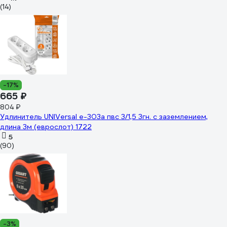
(14)
-17%
665 ₽
804 ₽
Удлинитель UNIVersal е-303а пвс 3/1,5 3гн. с заземлением,
длина 3м (еврослот) 1722
5
(90)
-3%