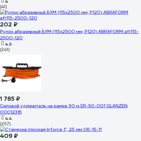
4
(41)
202 ₽
Рулон абразивный БУМ (115x2500 мм; P120) ABRAFORM afr115-
2500-120
4.5
(241)
1 785 ₽
Силовой удлинитель на рамке 50 м ER-50-001 GLANZEN
00012316
4.4
(257)
409 ₽