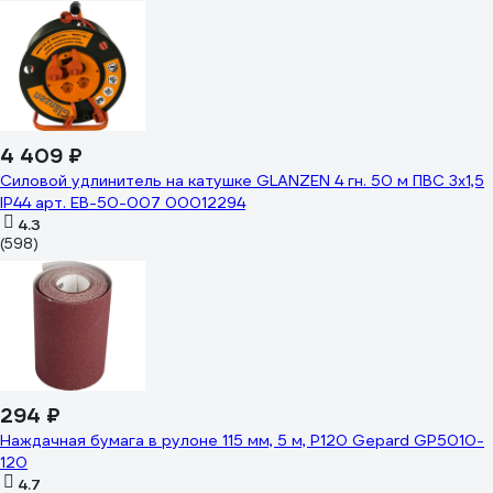
4 409 ₽
Силовой удлинитель на катушке GLANZEN 4 гн. 50 м ПВС 3x1,5
IP44 арт. EB-50-007 00012294
4.3
(598)
294 ₽
Наждачная бумага в рулоне 115 мм, 5 м, Р120 Gepard GP5010-
120
4.7