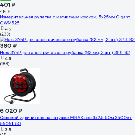
401 ₽
414 ₽
Измерительная рулетка с магнитным крюком, 5x25мм Gigant
GWM525
4.5
(233)
380 ₽
Нож ЗУБР для электрического рубанка (82 мм; 2 шт.) ЗРЛ-82
4.5
(188)
6 020 ₽
Силовой удлинитель на катушке MIRAX пвс 3x2.5 50м 3500вт
55051-50
3.5
(41)