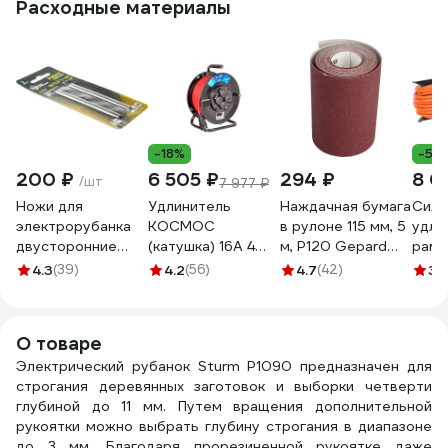
Расходные материалы
-18%
-5%
200 ₽
6 505 ₽
294 ₽
8 0
/шт
7 977 ₽
Ножи для
Удлинитель
Наждачная бумага
Сило
электрорубанка
КОСМОС
в рулоне 115 мм, 5
удли
двусторонние
(катушка) 16А 4
м, Р120 Gepard
рамк
TRIO-DIAMOND
гнезда ПВС 3х2,5
GP5010-120
1e-3
4.3
(39)
4.2
(56)
4.7
(42)
3.
82x5,5x1,1 мм (2шт)
(50м) IP54 с
с за
Forest Long Life
заземлением
гнез
FLL726
УХз16 YKKsm50m-
3х1.
О товаре
4g-Z(2,5)IP
Электрический рубанок Sturm P1090 предназначен для
строгания деревянных заготовок и выборки четверти
глубиной до 11 мм. Путем вращения дополнительной
рукоятки можно выбрать глубину строгания в диапазоне
до 3 мм. Благодаря прорезиненной рукоятке даже