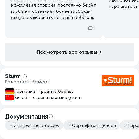
как положено
ножи,левая сторона, постоянно берёт
пара щеток и
глубже и оставляет более глубокий
след.регулировать пока не пробовал.
1
Посмотреть все отзывы
Sturm
Все товары бренда
Германия — родина бренда
Китай — страна производства
Документация
Инструкция к товару
Сертификат дилера
Гара