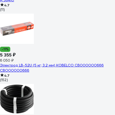
А 38410
4.7
(11)
-11%
5 355 ₽
6 050 ₽
Электрод LB-52U (5 кг; 3.2 мм) KOBELCO СВ000000666
СВО00000666
4.7
(152)