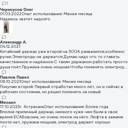
1
Черноусов Олег
01.03.2022
Опыт использования: Менее месяца
Надеюсь хватит надолго.
Александр А.
04.12.2021
Китайский держак уже второй на 300А развалился,особенно
ручки Электроды не держатся.Думаю надо что то ставить
качественное и надёжное.С таким держаком работать просто
душа поёт.Пружина очень мощная.Чтобы поменять электрод
надо немного напречь " булки"
Павлов Павел
06.10.2021
Опыт использования: Менее месяца
Покупаю второй. Первый отработал много лет, он и сейчас в
рабочем состоянии, но решил поменять на новый.
Михаил
17.10.2025
г. Астрахань
Опыт использования: Более года
Вполне приличный держак, немного хуже чем были в своё
время ЕСАБовские, но очень похож на него. Люфта в зажиме
почти нет, пружина мощная, электрод держит хорошо