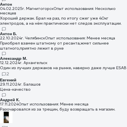
Антон
04.02.2025
г. Магнитогорск
Опыт использования: Несколько
месяцев
Хороший держак. Брал на раз, по итогу сжег уже 40кг
электродов, а на нём практически нет следов эксплуатации.
Антон Б.
22.10.2024
г. Челябинск
Опыт использования: Менее месяца
Приобрел взамен штатному от ресанта,жмет сильнее
штатного,приятно лежит в руке
Александр М.
12.12.2024
г. Архангельск
Один из лучших держаков на рынке, наверно даже лучше ESAB
2
Евгений
29.11.2024
г. Балашов
Цена-качество
Андрей К.
17.11.2024
Опыт использования: Менее месяца
Разочаровался из за трещин, буду возвращать в магазин.