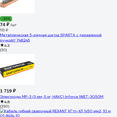
-35%
74 ₽
/шт
113 ₽
Металлическая 5-рядная щетка SPARTA с деревянной
ручкой// 748245
4.3
(30)
1 719 ₽
Электроды МР-3 (3 мм; 5 кг; НАКС) Inforce IWET-3050M
4.8
(390)