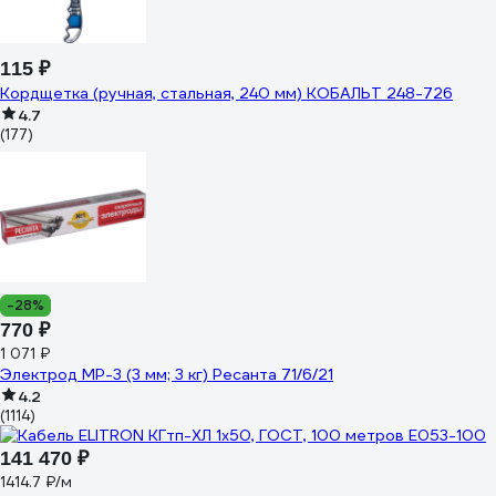
115 ₽
Кордщетка (ручная, стальная, 240 мм) КОБАЛЬТ 248-726
4.7
(177)
-28%
770 ₽
1 071 ₽
Электрод МР-3 (3 мм; 3 кг) Ресанта 71/6/21
4.2
(1114)
141 470 ₽
1414.7 ₽/м