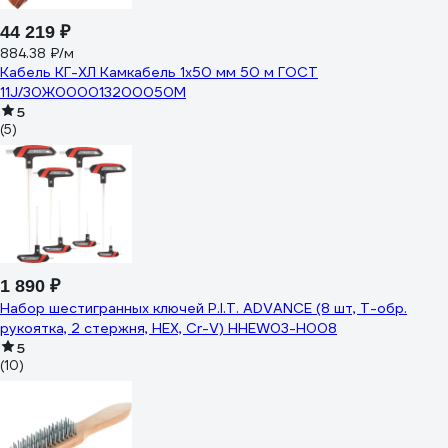
44 219 ₽
884.38 ₽/м
Кабель КГ-ХЛ Камкабель 1x50 мм 50 м ГОСТ
11J/30Ж000013200050М
5
(5)
1 890 ₽
Набор шестигранных ключей P.I.T. ADVANCE (8 шт, Т-обр.
рукоятка, 2 стержня, HEX, Cr-V) HHEW03-H008
5
(10)