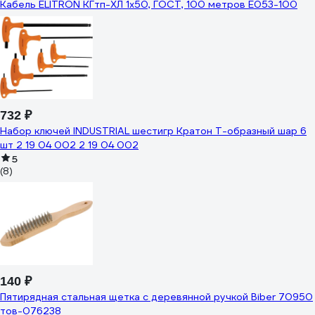
Кабель ELITRON КГтп-ХЛ 1x50, ГОСТ, 100 метров E053-100
732 ₽
Набор ключей INDUSTRIAL шестигр Кратон Т-образный шар 6
шт 2 19 04 002 2 19 04 002
5
(8)
140 ₽
Пятирядная стальная щетка с деревянной ручкой Biber 70950
тов-076238