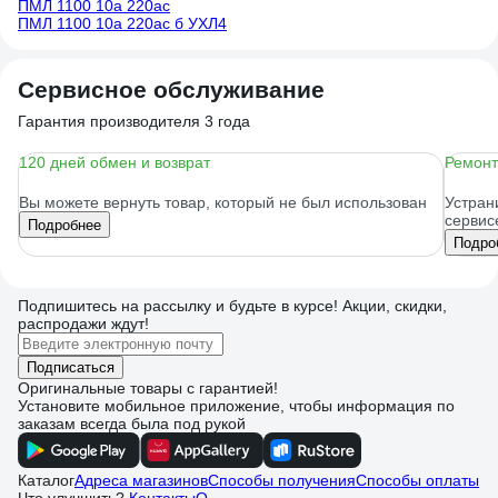
ПМЛ 1100 10а 220ac
ПМЛ 1100 10а 220ac б УХЛ4
Сервисное обслуживание
Гарантия производителя 3 года
120 дней обмен и возврат
Ремонт
Вы можете вернуть товар, который не был использован
Устран
сервис
Подробнее
Подро
Подпишитесь
на рассылку
и будьте в курсе! Акции, скидки,
распродажи ждут!
Подписаться
Оригинальные товары с гарантией!
Установите мобильное приложение, чтобы информация по
заказам всегда была под рукой
Каталог
Адреса магазинов
Способы получения
Способы оплаты