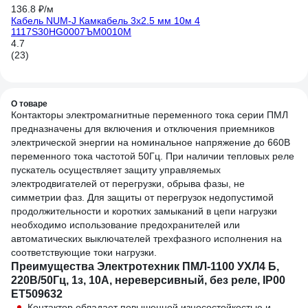
136.8 ₽/м
Кабель NUM-J Камкабель 3x2.5 мм 10м 4
1117S30HG0007ЪM0010М
4.7
(23)
О товаре
Контакторы электромагнитные переменного тока серии ПМЛ
предназначены для включения и отключения приемников
электрической энергии на номинальное напряжение до 660В
переменного тока частотой 50Гц. При наличии тепловых реле
пускатель осуществляет защиту управляемых
электродвигателей от перегрузки, обрыва фазы, не
симметрии фаз. Для защиты от перегрузок недопустимой
продолжительности и коротких замыканий в цепи нагрузки
необходимо использование предохранителей или
автоматических выключателей трехфазного исполнения на
соответствующие токи нагрузки.
Преимущества Электротехник ПМЛ-1100 УХЛ4 Б,
220В/50Гц, 1з, 10А, нереверсивный, без реле, IP00
ET509632
Контактор обладает повышенной износостойкостью и