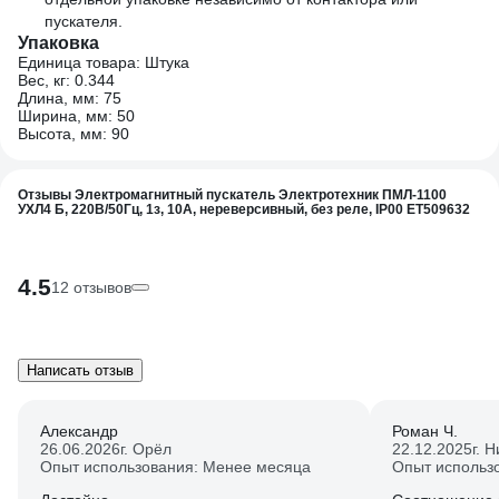
пускателя.
Упаковка
Единица товара: Штука
Вес, кг: 0.344
Длина, мм: 75
Ширина, мм: 50
Высота, мм: 90
Отзывы Электромагнитный пускатель Электротехник ПМЛ-1100
УХЛ4 Б, 220В/50Гц, 1з, 10А, нереверсивный, без реле, IP00 ET509632
4.5
12 отзывов
Написать отзыв
Александр
Роман Ч.
26.06.2026
г. Орёл
22.12.2025
г. 
Опыт использования: Менее месяца
Опыт использ