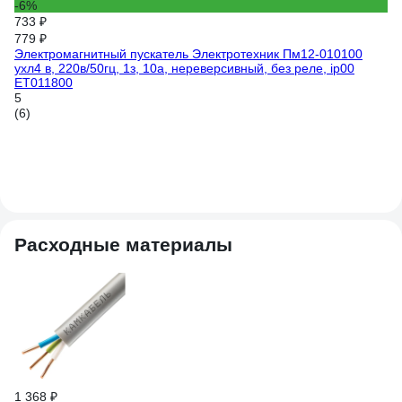
-6%
733 ₽
779 ₽
Электромагнитный пускатель Электротехник Пм12-010100
ухл4 в, 220в/50гц, 1з, 10а, нереверсивный, без реле, ip00
ET011800
5 
5
Пу
(6)
22
Расходные материалы
55
Эл
1,
5
(2
1 368 ₽