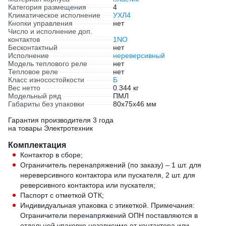
Категория размещения
4
Климатическое исполнение
УХЛ4
Кнопки управления
нет
Число и исполнение доп.
контактов
1NO
Бесконтактный
нет
Исполнение
нереверсивный
Модель теплового реле
нет
Тепловое реле
нет
Класс износостойкости
Б
Вес нетто
0.344 кг
Модельный ряд
ПМЛ
Габариты без упаковки
80х75х46 мм
Гарантия производителя 3 года
на товары Электротехник
Комплектация
Контактор в сборе;
Ограничитель перенапряжений (по заказу) – 1 шт. для
нереверсивного контактора или пускателя, 2 шт. для
реверсивного контактора или пускателя;
Паспорт с отметкой ОТК;
Индивидуальная упаковка с этикеткой. Примечания:
Ограничители перенапряжений ОПН поставляются в
отдельной упаковке независимо от контактора или