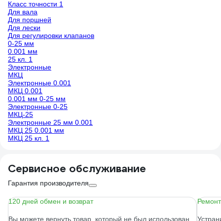
Класс точности 1
Для вала
Для поршней
Для лески
Для регулировки клапанов
0-25 мм
0.001 мм
25 кл. 1
Электронные
МКЦ
Электронные 0.001
МКЦ 0.001
0.001 мм 0-25 мм
Электронные 0-25
МКЦ-25
Электронные 25 мм 0.001
МКЦ 25 0.001 мм
МКЦ 25 кл. 1
Сервисное обслуживание
Гарантия производителя
120 дней обмен и возврат
Ремонт
Вы можете вернуть товар, который не был использован
Устран