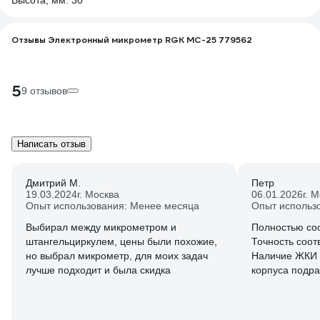
Высота, мм: 30
Отзывы Электронный микрометр RGK MC-25 779562
5
9 отзывов
Написать отзыв
Дмитрий М.
Петр
19.03.2024
г. Москва
06.01.2026
г. 
Опыт использования: Менее месяца
Опыт использ
Выбирал между микрометром и
Полностью соо
штангельциркулем, цены были похожие,
Точность соот
но выбрал микрометр, для моих задач
Наличие ЖКИ 
лучше подходит и была скидка
корпуса подр
аккуратное ис
сравнению с 
версией. Но э