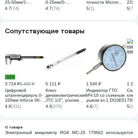
25-50мм/1-
0-25мм/0-
точности Micron
2313
2"*0.001мм/0.00005"
1"*0.001мм/0.00005"
МК- 25 0.001 МИК
4.7
(74)
4.7
(74)
5
(1)
5
(7)
06-11-45
06-11-44
134360
Сопутствующие товары
-31%
3 724 ₽
5 400 ₽
5 111 ₽
1 540 ₽
1 245
Цифровой
Ключ
Индикатор ГТО
Сило
штангенциркуль 0-
динамометрический
ИЧ-10 со съемным
ключ
150мм Inforce 06-
JTC 1/2", усилие
ушком кл 1 DI10E01
7932
11-39
затяжки 28-210 Нм,
4.8
(311)
4.9
(270)
4.6
(7)
5
(107
длина 470 мм, 6903
210005
О товаре
Электронный микрометр RGK MC-25 779562 используется