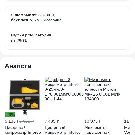
Самовывоз:
сегодня,
бесплатно
, из 1 магазина
Курьером:
сегодня,
от 290 ₽
Аналоги
-29%
6 136 ₽
8 605 ₽
7 435 ₽
10 975 ₽
11 31
Цифровой
Цифровой
Микрометр
Микр
микрометр Inforce
микрометр Inforce
повышенной
Vogel