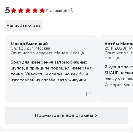
5
11 отзывов
Написать отзыв
Макар Высоцкий
Артём Масл
04.11.2023
г. Москва
25.11.2023
г. 
Опыт использования: Менее месяца
Опыт использ
месяцев
Брал для измерения автомобильных
Я купил элек
щупов, в принципе подошёл, измеряет
SHAHE нескол
точно. Увесистый слегка, но как бы и
скажу что за
изготовлен из сплава, зато живучий
Измерял мал
будет. У меня пластиковых уж
погрешностью
неизвестно сколько рассыпалось,
залипают и х
поэтому и решил в этот раз уже что-
Работаю с ни
неделю – не 
Посмотреть все отзывы