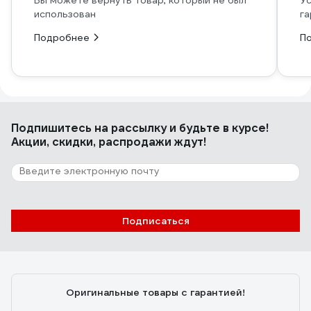
Вы можете вернуть товар, который не был
Ус
использован
га
Подробнее
П
Подпишитесь
на рассылку
и будьте в курсе!
Акции, скидки, распродажи ждут!
Подписаться
Оригинальные товары с гарантией!