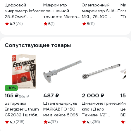
Цифровой
Микрометр
Электронный
Микр
микрометр Inforce
повышенной
микрометр SHAHE
глад
25-50мм/1-
точности Micron
МКЦ 75-100
"Тех
2"*0.001мм/0.00005"
МК- 25 0.001 МИК
0,001 (ГРСИ №
Инно
4.7
(74)
5
(1)
5
(11)
06-11-45
134360
92331-24)
100 
1040573
Сопутствующие товары
-10%
165 ₽
487 ₽
2 000 ₽
15 
184 ₽
Батарейка
Штангенциркуль
Динамометрический
Инди
Energizer Lithium
МАЯКАВТО 150
ключ Дело
цент
CR2032 1 шт/бл
мм в кейсе 50961
Техники 1/2"
BESTE
E301021301
щелчковый 42-210
0,01 
4.7
(216)
4
(37)
4.5
(36)
5
(
Нм 690221
AC00