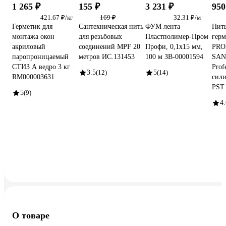
1 265 ₽
155 ₽
3 231 ₽
950
421.67 ₽/кг
169 ₽
32.31 ₽/м
Герметик для
Сантехническая нить
ФУМ лента
Нить
монтажа окон
для резьбовых
Пластполимер-Пром
герм
акриловый
соединений MPF 20
Профи, 0,1х15 мм,
PRO
паропроницаемый
метров ИС.131453
100 м ЗВ-00001594
SAN
СТИЗ А ведро 3 кг
Prof
3.5
(12)
5
(14)
RM000003631
сил
PST
5
(9)
4.
О товаре