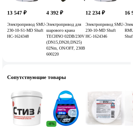
13 547 ₽
4 392 ₽
12 234 ₽
16 
Электропривод SMU-
Электропривод для
Электропривод SMU-
Эле
230-10-S1-MD Shuft
шарового крана
230-10-MD Shuft
RMU
НС-1624348
TECHNO 02DB/230V
НС-1624346
Shuf
(DN15,DN20,DN25)
02Nm, ON/OFF, 230В
600220
Сопутствующие товары
-8%