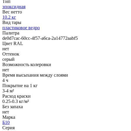
Тип
эпоксидная
Вес нетто
10.2 кг
Вид тары
пластиковое ведро
Палитра
de0d7cac-60cc-4f57-a6ca-2a14772aabf5
Цвет RAL
нет
Оттенок
серый
Возможность колеровки
нет
Время высыхания между слоями
4 ч
Покрытие на 1 кг
3-4 м²
Расход краски
0.25-0.3 кг/м²
Без запаха
нет
Марка
Б10
Серия