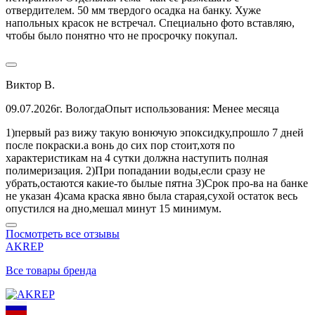
отвердителем. 50 мм твердого осадка на банку. Хуже
напольных красок не встречал. Специально фото вставляю,
чтобы было понятно что не просрочку покупал.
Виктор В.
09.07.2026
г. Вологда
Опыт использования: Менее месяца
1)первый раз вижу такую вонючую эпоксидку,прошло 7 дней
после покраски.а вонь до сих пор стоит,хотя по
характеристикам на 4 сутки должна наступить полная
полимеризация. 2)При попадании воды,если сразу не
убрать,остаются какие-то былые пятна 3)Срок про-ва на банке
не указан 4)сама краска явно была старая,сухой остаток весь
опустился на дно,мешал минут 15 минимум.
Посмотреть все отзывы
AKREP
Все товары бренда