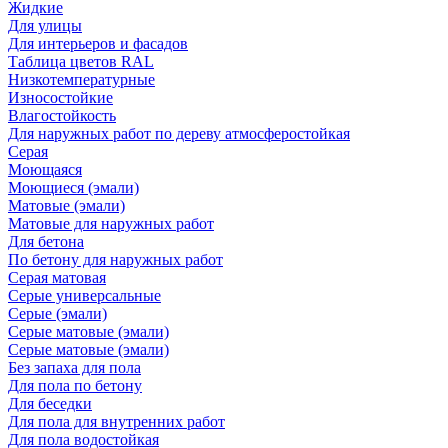
Жидкие
Для улицы
Для интерьеров и фасадов
Таблица цветов RAL
Низкотемпературные
Износостойкие
Влагостойкость
Для наружных работ по дереву атмосферостойкая
Серая
Моющаяся
Моющиеся (эмали)
Матовые (эмали)
Матовые для наружных работ
Для бетона
По бетону для наружных работ
Серая матовая
Серые универсальные
Серые (эмали)
Серые матовые (эмали)
Серые матовые (эмали)
Без запаха для пола
Для пола по бетону
Для беседки
Для пола для внутренних работ
Для пола водостойкая