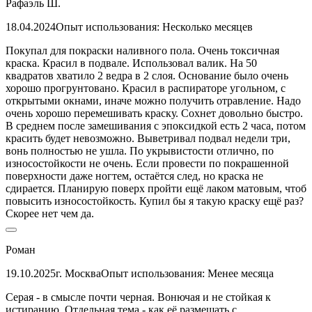
Рафаэль Ш.
18.04.2024
Опыт использования: Несколько месяцев
Покупал для покраски наливного пола. Очень токсичная
краска. Красил в подвале. Использовал валик. На 50
квадратов хватило 2 ведра в 2 слоя. Основание было очень
хорошо прогрунтовано. Красил в распираторе угольном, с
открытыми окнами, иначе можно получить отравление. Надо
очень хорошо перемешивать краску. Сохнет довольно быстро.
В среднем после замешивания с эпоксидкой есть 2 часа, потом
красить будет невозможно. Выветривал подвал недели три,
вонь полностью не ушла. По укрывистости отлично, по
износостойкости не очень. Если провести по покрашенной
поверхности даже ногтем, остаётся след, но краска не
сдирается. Планирую поверх пройти ещё лаком матовым, чтоб
повысить износостойкость. Купил бы я такую краску ещё раз?
Скорее нет чем да.
Роман
19.10.2025
г. Москва
Опыт использования: Менее месяца
Серая - в смысле почти черная. Вонючая и не стойкая к
истиранию. Отдельная тема - как её размешать с