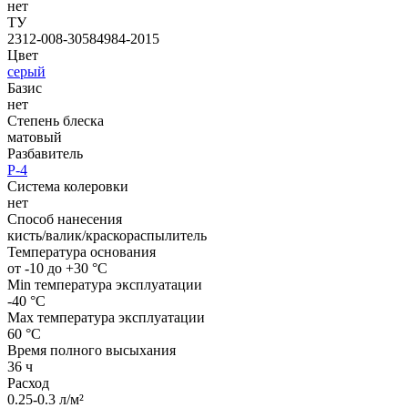
нет
ТУ
2312-008-30584984-2015
Цвет
серый
Базис
нет
Степень блеска
матовый
Разбавитель
Р-4
Система колеровки
нет
Способ нанесения
кисть/валик/краскораспылитель
Температура основания
от -10 до +30 °С
Min температура эксплуатации
-40 °С
Max температура эксплуатации
60 °С
Время полного высыхания
36 ч
Расход
0.25-0.3 л/м²