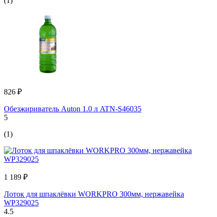
(1)
826 ₽
Обезжириватель Auton 1.0 л ATN-S46035
5
(1)
1 189 ₽
Лоток для шпаклёвки WORKPRO 300мм, нержавейка
WP329025
4.5