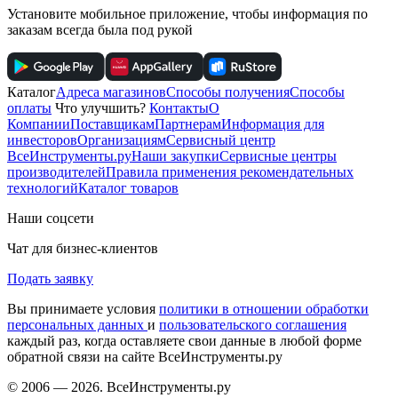
Установите мобильное приложение, чтобы информация по
заказам всегда была под рукой
Каталог
Адреса магазинов
Способы получения
Способы
оплаты
Что улучшить?
Контакты
О
Компании
Поставщикам
Партнерам
Информация для
инвесторов
Организациям
Сервисный центр
ВсеИнструменты.ру
Наши закупки
Сервисные центры
производителей
Правила применения рекомендательных
технологий
Каталог товаров
Наши соцсети
Чат для бизнес-клиентов
Подать заявку
Вы принимаете условия
политики в отношении обработки
персональных данных
и
пользовательского соглашения
каждый раз, когда оставляете свои данные в любой форме
обратной связи на сайте ВсеИнструменты.ру
© 2006 — 2026. ВсеИнструменты.ру