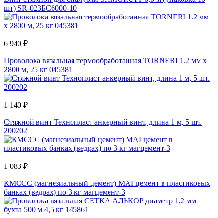
шт) SR-023БС6000-10
6 940 ₽
Проволока вязальная термообработанная TORNERI 1.2 мм х
2800 м, 25 кг 045381
1 140 ₽
Стяжной винт Технопласт анкерный винт, длина 1 м, 5 шт.
200202
1 083 ₽
КМССС (магнезиальный цемент) МАГцемент в пластиковых
банках (ведрах) по 3 кг магцемент-3