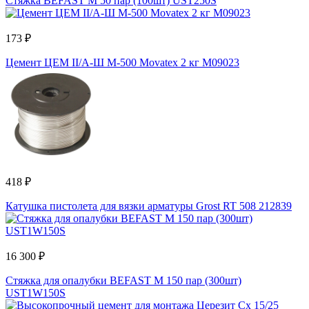
Стяжка BEFAST М 50 пар (100шт) UST250S
173 ₽
Цемент ЦЕМ II/А-Ш М-500 Movatex 2 кг М09023
418 ₽
Катушка пистолета для вязки арматуры Grost RT 508 212839
16 300 ₽
Стяжка для опалубки BEFAST М 150 пар (300шт)
UST1W150S