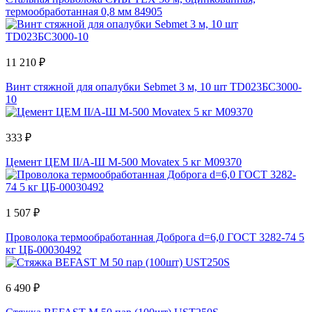
термообработанная 0,8 мм 84905
11 210 ₽
Винт стяжной для опалубки Sebmet 3 м, 10 шт TD023БС3000-
10
333 ₽
Цемент ЦЕМ II/А-Ш М-500 Movatex 5 кг М09370
1 507 ₽
Проволока термообработанная Доброга d=6,0 ГОСТ 3282-74 5
кг ЦБ-00030492
6 490 ₽