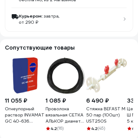
Курьером:
завтра,
от 290 ₽
Сопутствующие товары
11 055 ₽
1 085 ₽
6 490 ₽
333
Огнеупорный
Проволока
Стяжка BEFAST М
Цеме
раствор INVAMAT
вязальная СЕТКА
50 пар (100шт)
Ш М-
GC 40-636
АЛЬКОР диаметр
UST250S
5 кг
крафт-пакет
1,2 мм бухта 500
4.2
(16)
4.2
(45)
4.
(мешок) 1035
м 4,5 кг 145861