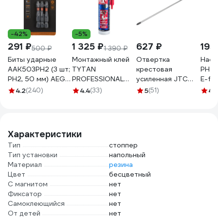
-42%
-5%
291 ₽
1 325 ₽
627 ₽
195
500 ₽
1 390 ₽
Биты ударные
Монтажный клей
Отвертка
Наса
AAK503PH2 (3 шт;
TYTAN
крестовая
PH2 
PH2, 50 мм) AEG
PROFESSIONAL
усиленная JTC
Е-fo
4932479181
Fix2 GT гибридный
PH2x300 мм, 7614
6372
4.2
(240)
4.4
(33)
5
(51)
4.
с мгновенным
480890
начальным
схватыванием,
290 мл 73891
Характеристики
Тип
стоппер
Тип установки
напольный
Материал
резина
Цвет
бесцветный
С магнитом
нет
Фиксатор
нет
Самоклеющийся
нет
От детей
нет