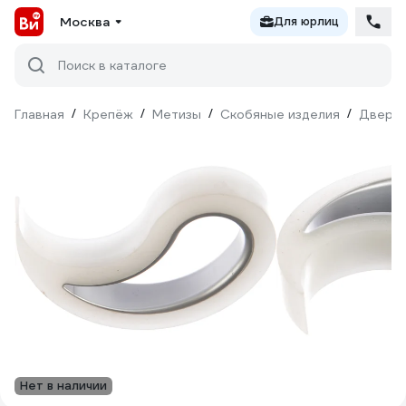
Москва
Для юрлиц
Поиск в каталоге
Главная
/
Крепёж
/
Метизы
/
Скобяные изделия
/
Дверна
Нет в наличии