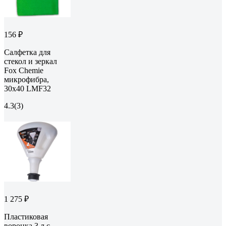
156 ₽
Салфетка для
стекол и зеркал
Fox Chemie
микрофибра,
30x40 LMF32
4.3
(3)
1 275 ₽
Пластиковая
воронка 3 л с