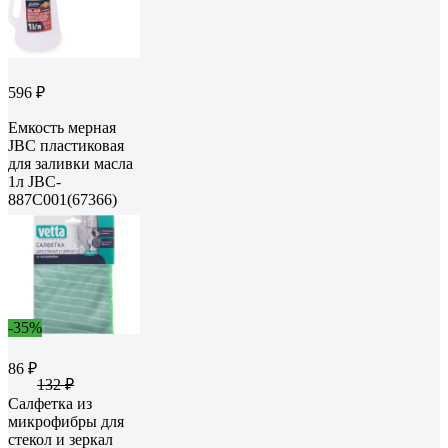
596 ₽
Емкость мерная
JBC пластиковая
для заливки масла
1л JBC-
887C001(67366)
-35%
86 ₽
132 ₽
Салфетка из
микрофибры для
стекол и зеркал