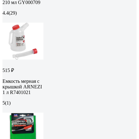
210 мл GY000709
4.4
(29)
515 ₽
Емкость мерная с
крышкой ARNEZI
1 л R7401021
5
(1)