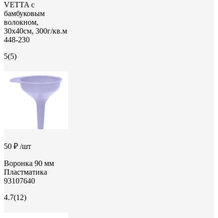
VETTA с
бамбуковым
волокном,
30x40см, 300г/кв.м
448-230
5
(5)
50 ₽
/шт
Воронка 90 мм
Пластматика
93107640
4.7
(12)