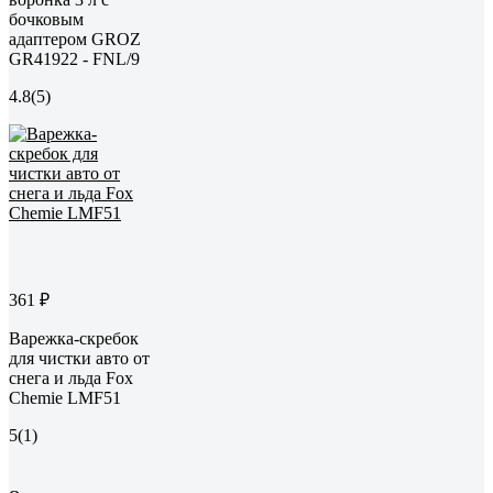
бочковым
адаптером GROZ
GR41922 - FNL/9
4.8
(5)
361 ₽
Варежка-скребок
для чистки авто от
снега и льда Fox
Chemie LMF51
5
(1)