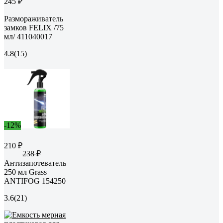
245 ₽
Размораживатель
замков FELIX /75
мл/ 411040017
4.8
(15)
-12%
210 ₽
238 ₽
Антизапотеватель
250 мл Grass
ANTIFOG 154250
3.6
(21)