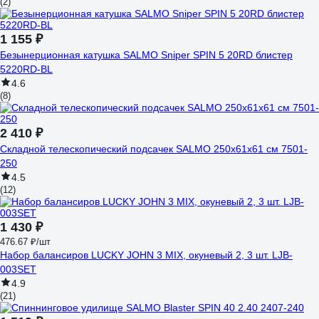
(2)
1 155 ₽
Безынерционная катушка SALMO Sniper SPIN 5 20RD блистер
5220RD-BL
4.6
(8)
2 410 ₽
Складной телескопический подсачек SALMO 250х61х61 см 7501-
250
4.5
(12)
1 430 ₽
476.67 ₽/шт
Набор балансиров LUCKY JOHN 3 MIX, окуневый 2, 3 шт. LJB-
003SET
4.9
(21)