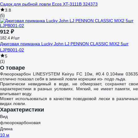
Садок для рыбной ловли Ecos XT-3111B 324373
3.8
(5)
912 ₽
182.4 ₽/шт
Джиговая приманка Lucky John LJ PENNON CLASSIC MIX2 5шт
LJPB001-02
5
(1)
О товаре
Флюорокарбон LINESYSTEM Keiryu FC 10м, #0.4 0.104мм 03635
отлично показал себя в зимней ловли корюшки из- подо льда.
Практически невидимый в воде, не обмерзает, сохраняет свои
характеристики в разных условиях. Мягкий, не имеет памяти, не
впитывает воду.
Может использоваться в качестве поводковой лески в различных
видах ловли.
Характеристики
Вид
флюорокарбоновая
Длина
10 м