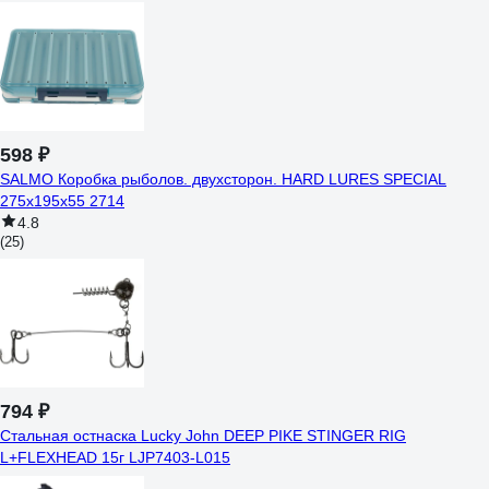
598 ₽
SALMO Коробка рыболов. двухсторон. HARD LURES SPECIAL
275х195х55 2714
4.8
(25)
794 ₽
Стальная остнаска Lucky John DEEP PIKE STINGER RIG
L+FLEXHEAD 15г LJP7403-L015