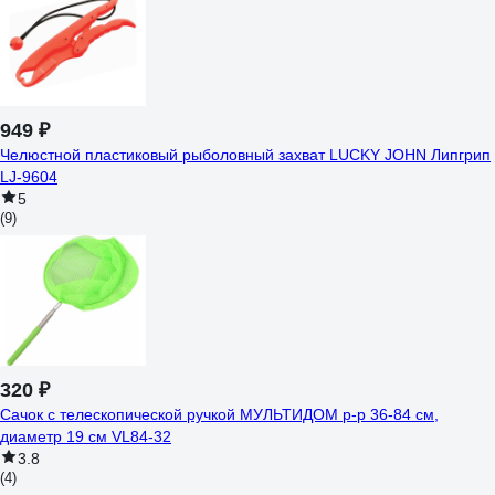
949 ₽
Челюстной пластиковый рыболовный захват LUCKY JOHN Липгрип
LJ-9604
5
(9)
320 ₽
Сачок с телескопической ручкой МУЛЬТИДОМ р-р 36-84 см,
диаметр 19 см VL84-32
3.8
(4)