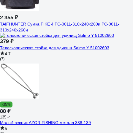
2 355 ₽
TAIFHUNTER Сумка PIKE 4 РС-0011-310x240x260и РС-0011-
310х240х260и
379 ₽
Телескопическая стойка для удилищ Salmo Y 51002603
4.7
(7)
-35%
88 ₽
135 ₽
Малый зевник AZOR FISHING металл 338-139
5