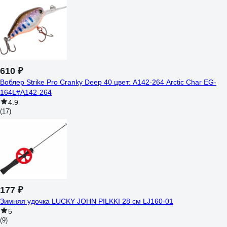
610 ₽
Воблер Strike Pro Cranky Deep 40 цвет: A142-264 Arctic Char EG-
164L#A142-264
4.9
(17)
177 ₽
Зимняя удочка LUCKY JOHN PILKKI 28 см LJ160-01
5
(9)