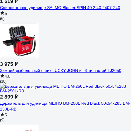
1 519 ₽
Спиннинговое удилище SALMO Blaster SPIN 40 2.40 2407-240
5
(6)
3 975 ₽
Зимний рыболовный ящик LUCKY JOHN из 6-ти частей LJ2050
4.8
(10)
2 899 ₽
Держатель для удилища MEIHO BM-250L Red Black 50х54х283 BM-
250L-RB
5
(9)