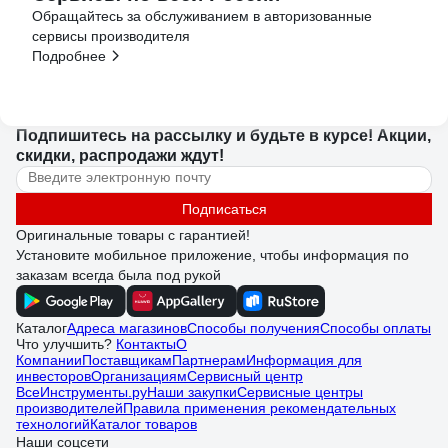
Обращайтесь за обслуживанием в авторизованные
сервисы производителя
Подробнее
Подпишитесь
на рассылку
и будьте в курсе! Акции,
скидки, распродажи ждут!
Подписаться
Оригинальные товары с гарантией!
Установите мобильное приложение, чтобы информация по
заказам всегда была под рукой
Каталог
Адреса магазинов
Способы получения
Способы оплаты
Что улучшить?
Контакты
О
Компании
Поставщикам
Партнерам
Информация для
инвесторов
Организациям
Сервисный центр
ВсеИнструменты.ру
Наши закупки
Сервисные центры
производителей
Правила применения рекомендательных
технологий
Каталог товаров
Наши соцсети