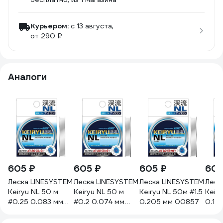
Курьером:
c 13 августа,
от 290 ₽
Аналоги
605 ₽
605 ₽
605 ₽
605
Леска LINESYSTEM
Леска LINESYSTEM
Леска LINESYSTEM
Леск
Keiryu NL 50 м
Keiryu NL 50 м
Keiryu NL 50м #1.5
Keiry
#0.25 0.083 мм
#0.2 0.074 мм
0.205 мм 00857
0.18
01674
01675