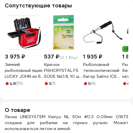
Сопутствующие товары
-9%
3 975 ₽
537 ₽
1 935 ₽
1 8
53.7 ₽/шт
Зимний
Крючок
Рыболовный
Рыбо
рыболовный ящик
FISHCRYSTAL FS
телескопический
безы
LUCKY JOHN из 6-
SODE №0.8, 10 шт
багор Salmo ICE
кату
ти частей LJ2050
10006-008F
GAFF 62 ZG-62
22RE
4.8
(10)
5
(1)
5
(4)
4.
О товаре
Леска LINESYSTEM Keiryu NL 50м #0.3 0.09мм 01673
создана для рыбалки на горных ручьях. Может
использоваться летом и зимой.