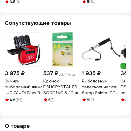
0.148 мм 03646
мм 03648
0.205 мм 03649
50 м
4.8
(4)
5
(16)
Сопутствующие товары
-28
3 975 ₽
537 ₽
1 935 ₽
340
53.7 ₽/шт
Зимний
Крючок
Рыболовный
Кату
рыболовный ящик
FISHCRYSTAL FS
телескопический
FISHING S
LUCKY JOHN из 6-
SODE №0.8, 10 шт
багор Salmo ICE
пере
ти частей LJ2050
10006-008F
GAFF 62 ZG-62
фрикц
4.8
(10)
5
(1)
5
(4)
3
(
метал
леск
142-
О товаре