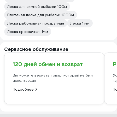
Леска для зимней рыбалки 100м
Плетeная леска для рыбалки 1000м
Леска рыболовная прозрачная
Леска 1 мм
Леска прозрачная 1мм
Сервисное обслуживание
120 дней обмен и возврат
Р
Вы можете вернуть товар, который не был
Ус
использован
га
Подробнее
П