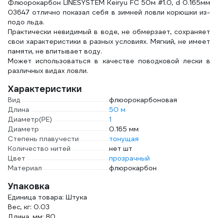
Флюорокарбон LINESYSTEM Keiryu FC 50м #1.0, d 0.165мм
03647 отлично показал себя в зимней ловли корюшки из-
подо льда.
Практически невидимый в воде, не обмерзает, сохраняет
свои характеристики в разных условиях. Мягкий, не имеет
памяти, не впитывает воду.
Может использоваться в качестве поводковой лески в
различных видах ловли.
Характеристики
Вид
флюорокарбоновая
Длина
50 м
Диаметр(PE)
1
Диаметр
0.165 мм
Степень плавучести
тонущая
Количество нитей
нет шт
Цвет
прозрачный
Материал
флюрокарбон
Упаковка
Единица товара: Штука
Вес, кг: 0.03
Длина, мм: 80