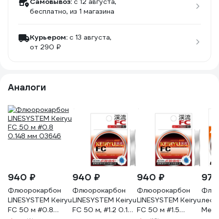
Самовывоз:
c 12 августа,
бесплатно
, из 1 магазина
Курьером:
c 13 августа,
от 290 ₽
Аналоги
940 ₽
940 ₽
940 ₽
970
Флюорокарбон
Флюорокарбон
Флюорокарбон
Флюо
LINESYSTEM Keiryu
LINESYSTEM Keiryu
LINESYSTEM Keiryu
леск
FC 50 м #0.8
FC 50 м, #1.2 0.185
FC 50 м #1.5
Mebar