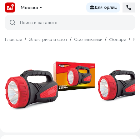
Москва
Для юрлиц
Поиск в каталоге
Главная
/
Электрика и свет
/
Светильники
/
Фонари
/
Ру