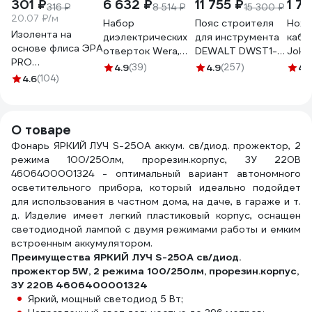
301 ₽
6 632 ₽
11 755 ₽
1 71
316 ₽
8 514 ₽
15 300 ₽
20.07 ₽/м
Набор
Пояс строителя
Нож 
Изолента на
диэлектрических
для инструмента
кабе
основе флиса ЭРА
отверток Wera,
DEWALT DWST1-
Jokar
PRO
VDE, индикатор
75552
4.9
(39)
4.9
(257)
4.
PROFLEEC1915 19
4.6
(104)
напряжения,
мм, 15 м, 0,3 мм,
подставка, 7
черная Б0057181
предметов, WE-
006147
О товаре
Фонарь ЯРКИЙ ЛУЧ S-250A аккум. св/диод. прожектор, 2
режима 100/250лм, прорезин.корпус, ЗУ 220В
4606400001324 - оптимальный вариант автономного
осветительного прибора, который идеально подойдет
для использования в частном дома, на даче, в гараже и т.
д. Изделие имеет легкий пластиковый корпус, оснащен
светодиодной лампой с двумя режимами работы и емким
встроенным аккумулятором.
Преимущества ЯРКИЙ ЛУЧ S-250A св/диод.
прожектор 5W, 2 режима 100/250лм, прорезин.корпус,
ЗУ 220В 4606400001324
Яркий, мощный светодиод 5 Вт;