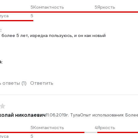
5
Компактность
5
Яркость
пуса
5
:
 более 5 лет, изредка пользуюсь, и он как новый
:
й
 ответы (1)
Ответить
колай николаевич
11.06.2019
г. Тула
Опыт использования: Боле
5
Компактность
4
Яркость
пуса
5