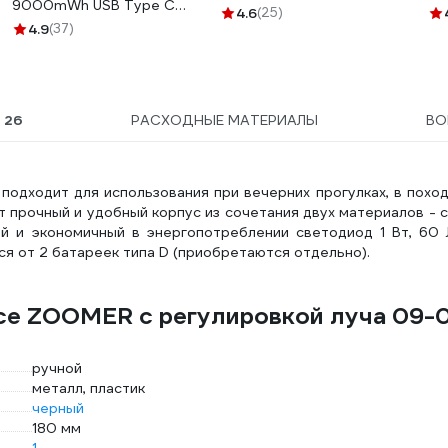
9000mWh USB Type C
Intellicharge V2
4.6
(25)
2шт/блистер с кабелем
4.9
(37)
Совместим с Li-ion/IMR и
РЭ-D9000/1
Ni-MH/Ni-Cd
аккумуляторами с
автоматическим
определением 18265
Ы
26
РАСХОДНЫЕ МАТЕРИАЛЫ
В
одходит для использования при вечерних прогулках, в поход
т прочный и удобный корпус из сочетания двух материалов - 
ий и экономичный в энергопотреблении светодиод 1 Вт, 60 
я от 2 батареек типа D (приобретаются отдельно).
rce ZOOMER с регулировкой луча 09-
ручной
металл, пластик
черный
180 мм