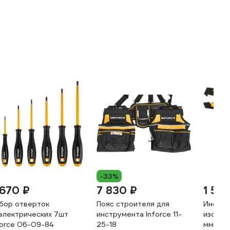
-33%
 670 ₽
7 830 ₽
1 53
бор отверток
Пояс строителя для
Инстру
электрических 7шт
инструмента Inforce 11-
изоляци
force 06-09-84
25-18
мм2 06