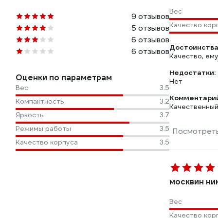
Вес
9 отзывов
Качество кор
5 отзывов
6 отзывов
Достоинства
6 отзывов
Качество, ему
Недостатки:
Оценки по параметрам
Нет
Вес
3.5
Комментарий
Компактность
3.2
Качественны
Яркость
3.7
Режимы работы
3.5
Посмотреть
Качество корпуса
3.5
москвин ни
Вес
Качество кор