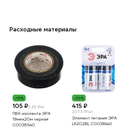
Расходные материалы
-15%
-10%
105 ₽
415 ₽
5.25 ₽/м
207.5 ₽/шт
ПВХ-изолента ЭРА
Элемент питания ЭРА
19ммх20м черная
LR202BL C0038443
C0036540