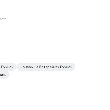
есто
 Ручной
Фонарь На Батарейках Ручной
рики