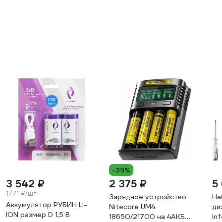
-39%
3 542 ₽
2 375 ₽
5
1771 ₽/шт
Зарядное устройство
На
Аккумулятор РУБИН LI-
Nitecore UM4
ди
ION размер D 1,5 В
18650/21700 на 4АКБ
In