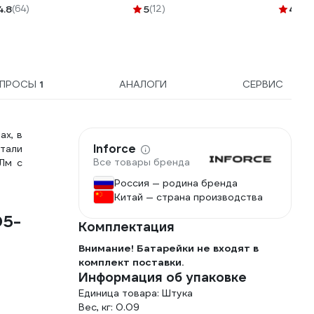
4.8
(64)
5
(12)
4.3
(1
ОПРОСЫ
1
АНАЛОГИ
СЕРВИС
ах, в
Inforce
стали
Все товары бренда
Лм с
Россия — родина бренда
Китай — страна производства
05-
Комплектация
Внимание! Батарейки не входят в
комплект поставки.
Информация об упаковке
Единица товара: Штука
Вес, кг: 0.09