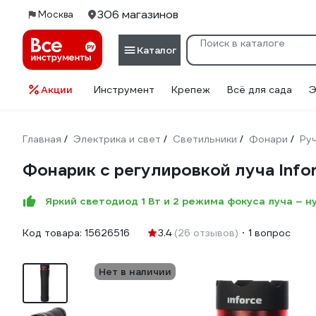
306 магазинов
Москва
Каталог
Акции
Инструмент
Крепеж
Всё для сада
Э
Главная
Электрика и свет
Светильники
Фонари
Ру
/
/
/
/
Фонарик с регулировкой луча Inf
Яркий светодиод 1 Вт и 2 режима фокуса луча –
Код товара:
15626516
3.4
(26 отзывов)
1 вопрос
Нет в наличии