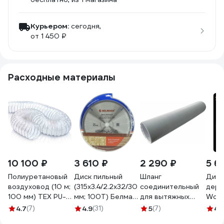
Курьером:
сегодня,
от 1 450 ₽
Расходные материалы
10 100 ₽
3 610 ₽
2 290 ₽
5 6
Полиуретановый
Диск пильный
Шланг
Диск
воздуховод (10 м;
(315x3.4/2.2x32/30
соединительный
дере
100 мм) TEX PU-
мм; 100T) Белмаш
для вытяжных
Woo
400-100/10
RD135A
установок 2 м
315x
4.7
(7)
4.9
(31)
5
(7)
4.
Белмаш
АТВ 