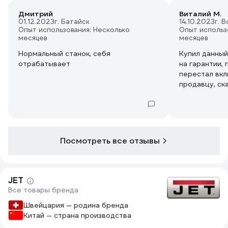
Дмитрий
Виталий М.
01.12.2023
г. Батайск
14.10.2023
г. 
Опыт использования: Несколько
Опыт использ
месяцев
месяцев
Нормальный станок, себя
Купил данный
отрабатывает
на гарантии,
перестал вкл
продавцу, ска
месяца отрем
более 200 кг
магазина (скл
машину отвез
около 30000 
Посмотреть все отзывы
производство
работа станет
Получается в
так как был в
JET
гарантийный 
Все товары бренда
"копеечку" с
Швейцария — родина бренда
курьерской д
Китай — страна производства
мой район не
делать, може