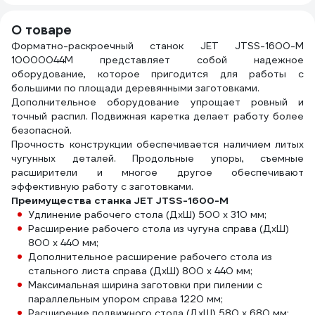
HO.000.032
Indus
DIDD
О товаре
Форматно-раскроечный станок JET JTSS-1600-M
10000044M представляет собой надежное
оборудование, которое пригодится для работы с
большими по площади деревянными заготовками.
Дополнительное оборудование упрощает ровный и
точный распил. Подвижная каретка делает работу более
безопасной.
Прочность конструкции обеспечивается наличием литых
чугунных деталей. Продольные упоры, съемные
расширители и многое другое обеспечивают
эффективную работу с заготовками.
Преимущества станка JET JTSS-1600-M
Удлинение рабочего стола (ДхШ) 500 х 310 мм;
Расширение рабочего стола из чугуна справа (ДхШ)
800 х 440 мм;
Дополнительное расширение рабочего стола из
стального листа справа (ДхШ) 800 х 440 мм;
Максимальная ширина заготовки при пилении с
параллельным упором справа 1220 мм;
Расширение подвижного стола (ДхШ) 580 х 680 мм;