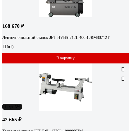
168 670 ₽
Ленточнопильный станок JET HVBS-712L 400В JRM80712T
5
(1)
В корзину
до -3%
42 665 ₽