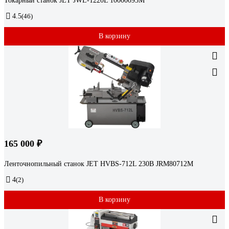
Токарный станок JET JWL-1220L 10000093M
4.5
(46)
В корзину
165 000 ₽
Ленточнопильный станок JET HVBS-712L 230В JRM80712M
4
(2)
В корзину