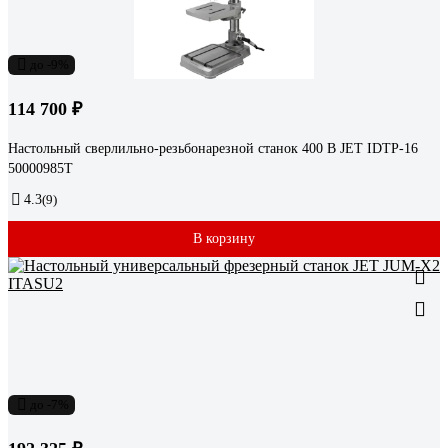
до -9%
114 700 ₽
Настольный сверлильно-резьбонарезной станок 400 В JET IDTP-16
50000985T
4.3
(9)
В корзину
до -7%