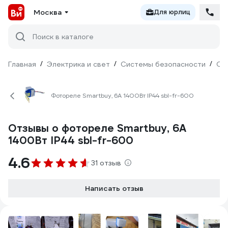
Москва
Для юрлиц
Поиск в каталоге
Главная
/
Электрика и свет
/
Системы безопасности
/
Ох
Фотореле Smartbuy, 6А 1400Вт IP44 sbl-fr-600
Отзывы о фотореле Smartbuy, 6А
1400Вт IP44 sbl-fr-600
4.6
31 отзыв
Написать отзыв