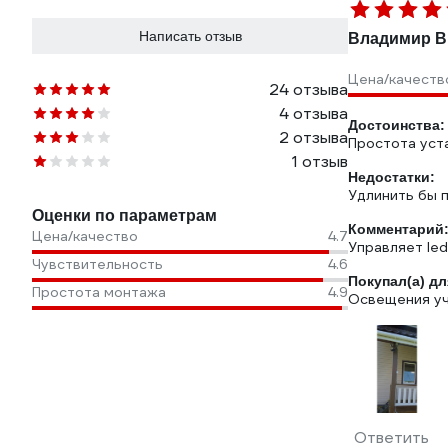
Написать отзыв
Владимир В
Цена/качеств
24 отзыва
4 отзыва
Достоинства:
2 отзыва
Простота уста
1 отзыв
Недостатки:
Удлинить бы 
Оценки по параметрам
Комментарий
Цена/качество
4.7
Управляет led
Чувствительность
4.6
Покупал(а) дл
Простота монтажа
4.9
Освещения уч
Ответить