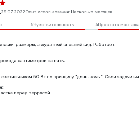
.
29.07.2022
Опыт использования: Несколько месяцев
о
5
Чувствительность
4
Простота монтаж
новки, размеры, аккуратный внешний вид. Работает.
провода сантиметров на пять.
:
 светильником 50 Вт по принципу "день-ночь ". Свои задачи в
я:
астка перед террасой.