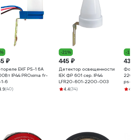
4%
-21%
-13%
65 ₽
445 ₽
435 ₽
тореле EKF PS-1 6А
Детектор освещенности
Фоторе
00Вт IP44 PROxima fr-
IEK ФР 601 сер. IP44
2200Вт
-1-6
LFR20-601-2200-003
ps-2-1
(40)
(34)
(1
4.9
4.4
4.6