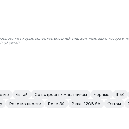
лера менять характеристики, внешний вид, комплектацию товара и м
ой офертой
елые
Китай
Со встроенным датчиком
Черные
IP44
uy
Реле мощности
Реле 5А
Реле 220В 5А
Оптом