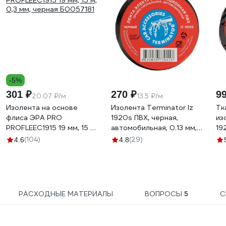
-5%
301 ₽
270 ₽
9
20.07 ₽/м
13.5 ₽/м
Изолента на основе
Изолента Terminator Iz
Тк
флиса ЭРА PRO
1920s ПВХ, черная,
из
PROFLEEC1915 19 мм, 15 м,
автомобильная, 0.13 мм,
19
0,3 мм, черная Б0057181
19 мм, 20 м 2000251
то
(104)
(29)
4.6
4.8
20
РАСХОДНЫЕ МАТЕРИАЛЫ
ВОПРОСЫ
С
5