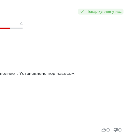
Товар куплен у нас
а
4
ыполняет. Установлено под навесом.
0
0