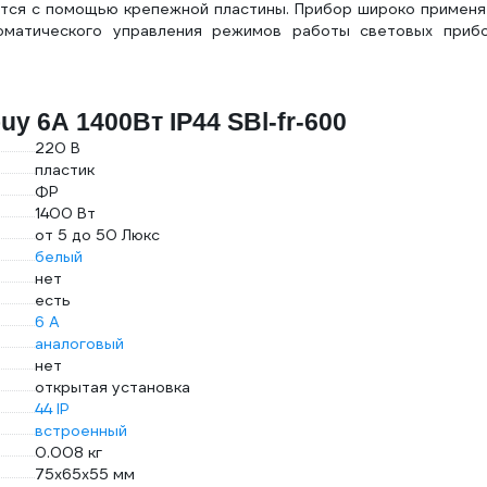
ется с помощью крепежной пластины. Прибор широко применя
оматического управления режимов работы световых прибо
y 6А 1400Вт IP44 SBl-fr-600
220 В
пластик
ФР
1400 Вт
от 5 до 50 Люкс
белый
нет
есть
6 А
аналоговый
нет
открытая установка
44 IP
встроенный
0.008 кг
75х65х55 мм