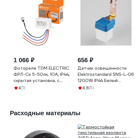
1 066 ₽
656 ₽
Фотореле TDM ELECTRIC
Датчик освещенности
ФРЛ-Ск 5-50лк, 10А, IP44,
Elektrostandard SNS-L-06
скрытая установка, с
1200W IP44 Белый
датчиком, IP44 SQ0324-
a026126
(1)
(5)
4
4.8
0106
Расходные материалы