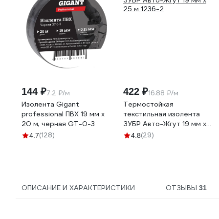
144 ₽
422 ₽
7.2 ₽/м
16.88 ₽/м
Изолента Gigant
Термостойкая
professional ПВХ 19 мм х
текстильная изолента
20 м, черная GT-0-3
ЗУБР Авто-Жгут 19 мм х
25 м 1236-2
(128)
(29)
4.7
4.8
ОПИСАНИЕ И ХАРАКТЕРИСТИКИ
ОТЗЫВЫ
31