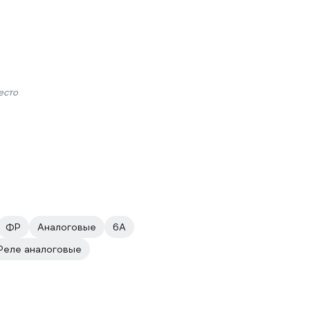
есто
ФР
Аналоговые
6А
Реле аналоговые