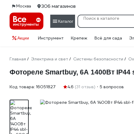
306 магазинов
Москва
Каталог
Инструмент
Крепеж
Всё для сада
Э
Акции
Главная
Электрика и свет
Системы безопасности
Ох
/
/
/
Фотореле Smartbuy, 6А 1400Вт IP44 s
Код товара:
16051827
4.6
(31 отзыв)
5 вопросов