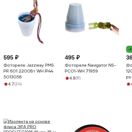
-
595 ₽
495 ₽
3
Фотореле Jazzway PMS
Фотореле Navigator NS-
Фо
PR 601 2200Вт WH IP44
PC01-WH 71959
12
5013056
ps
(8)
4.8
(24)
4.7