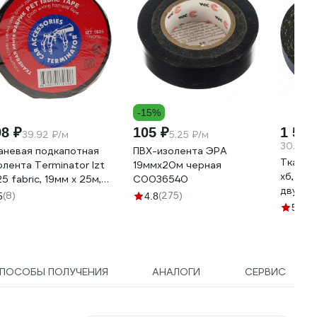
-15%
98 ₽
105 ₽
1 518
39.92 ₽/м
5.25 ₽/м
30.36 ₽
аневая подкапотная
ПВХ-изолента ЭРА
Тканев
олента Terminator Izt
19ммх20м черная
хб, чер
25 fabric, 19мм х 25м,
C0036540
двухст
лщина 0,25мм
(8)
(275)
5
4.8
0.4 м
00832
(6)
5
ПОСОБЫ ПОЛУЧЕНИЯ
АНАЛОГИ
СЕРВИС