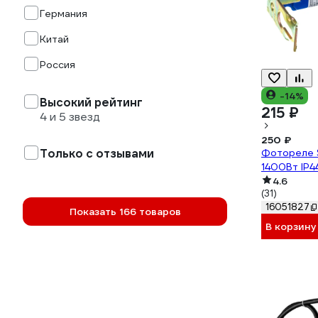
Германия
Китай
Россия
-14%
Высокий рейтинг
215 ₽
4 и 5 звезд
250 ₽
Только с отзывами
Фотореле 
1400Вт IP4
4.6
(31)
16051827
Показать 166 товаров
В корзину