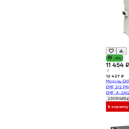
-8%
11 454 
12 427 ₽
Модуль EKF
EMF 2/2 PR
EMF-A-2AI
23091465
В корзину