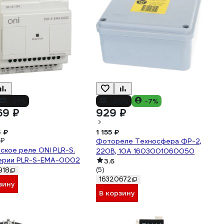
-21%
-20%
-7%
69 ₽
929 ₽
 ₽
1 155 ₽
 ₽
Фотореле Техносфера ФР-2,
ское реле ONI PLR-S.
220В, 10А 1603001060050
ерии PLR-S-EMA-0002
3.6
(5)
918
16320672
зину
В корзину