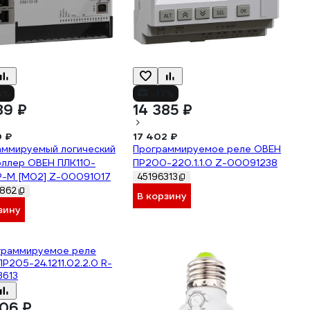
4%
-17%
89 ₽
14 385 ₽
0 ₽
17 402 ₽
аммируемый логический
Программируемое реле ОВЕН
оллер ОВЕН ПЛК110-
ПР200-220.1.1.0 Z-00091238
Р-М [М02] Z-00091017
45196313
862
В корзину
зину
06 ₽