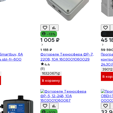
-13%
-2
1 005 ₽
45 1
1 155 ₽
59 59
Smartbuy, 6А
Фотореле Техносфера ФР-7,
Прогр
4 sbl-fr-600
220В, 10А 1603001060029
контр
4.4
24.30.
(8)
39012
16320671
В кор
В корзину
32 9
-10%