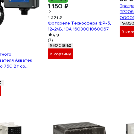
1 150 ₽
Прогр
ПР205-
1 271 ₽
00003
Фотореле Техносфера ФР-5,
44850
12-24В, 10А 1603001060067
В кор
4.9
(7)
16320661
В корзину
тного
вателя Акватек
о 750 Вт со
 датч. давл. 0-10
 0-18-1140