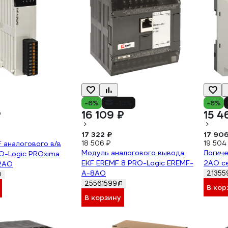
-6%
-13%
-8%
₽
16 109 ₽
15 4
17 322 ₽
17 906
 аналогового в/в
18 506 ₽
19 504
Модуль аналогового вывода
Логиче
O-Logic PROxima
EKF EREMF 8 PRO-Logic EREMF-
2AO с
2AO
A-8AO
21355
25561599
В кор
В корзину