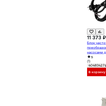
11 373 ₽
Блок часто
преобразо
насосами д
встроенным
5
(1)
бар и реле
40483427
В корзину