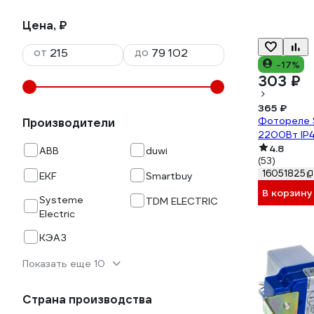
Цена, ₽
от
до
-17%
303 ₽
365 ₽
Фотореле 
Производители
2200Вт IP4
4.8
ABB
duwi
(53)
16051825
EKF
Smartbuy
В корзину
Systeme
TDM ELECTRIC
Electric
КЭАЗ
Показать еще 10
Страна производства