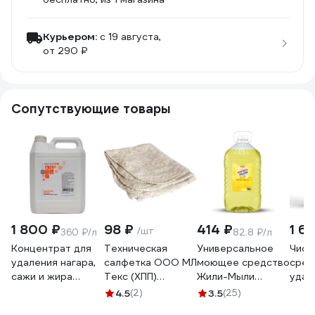
Курьером:
c 19 августа,
от 290 ₽
Сопутствующие товары
1 800 ₽
98 ₽
414 ₽
1 6
/шт
360 ₽/л
82.8 ₽/л
Концентрат для
Техническая
Универсальное
Чист
удаления нагара,
салфетка ООО МЛ
моющее средство
сред
сажи и жира
Текс (ХПП)
Жили-Мыли
удал
МАСТЕРХИМ
80x100 см, серая,
"Локус" аромат
нага
4.5
(2)
3.5
(25)
УДАЛИТЕЛЬ
в индивидуальном
"Лимон", 5 л, ПЭТ
кухн