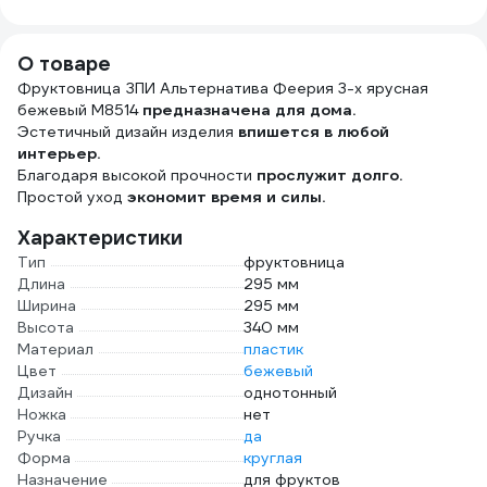
НАГАРА 6 кг
пакете 22-3040
4623721540318
плит
026ЩП6
Prof
(Дей
О товаре
Фруктовница ЗПИ Альтернатива Феерия 3-х ярусная
бежевый М8514
предназначена для дома.
Эстетичный дизайн изделия
впишется в любой
интерьер.
Благодаря высокой прочности
прослужит долго.
Простой уход
экономит время и силы.
Характеристики
Тип
фруктовница
Длина
295 мм
Ширина
295 мм
Высота
340 мм
Материал
пластик
Цвет
бежевый
Дизайн
однотонный
Ножка
нет
Ручка
да
Форма
круглая
Назначение
для фруктов