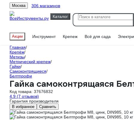
306 магазинов
Москва
Каталог
Акции
Инструмент
Крепеж
Всё для сада
Электри
Главная
/
Крепёж
/
Метизы
/
Метрический крепеж
/
Гайки
/
Самоконтрящиеся
/
Белтпрофи
Гайка самоконтрящаяся Бел
Код товара:
37676832
4.9
(7 отзывов)
Гарантия производителя
В избранное
Сравнить