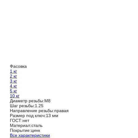
Фасовка
1 кг
2 кг
3 кг
4 кг
5 кг
10 кг
Диаметр резьбы:
М8
Шаг резьбы:
1.25
Направление резьбы:
правая
Размер под ключ:
13 мм
ГОСТ:
нет
Материал:
сталь
Покрытие:
цинк
Все характеристики