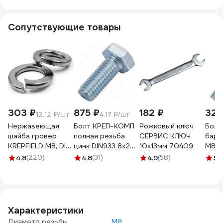
Сопутствующие товары
303 ₽
875 ₽
182 ₽
329
12.12 ₽/шт
4.17 ₽/шт
Нержавеющая
Болт КРЕП-КОМП
Рожковый ключ
Болт
шайба гровер
полная резьба
СЕРВИС КЛЮЧ
бара
KREPFIELD М8, DIN
цинк DIN933 8х20
10х13мм 70409
М8x2
127, А2, 25 шт.
2,5кг (примерно
фикс
4.8
(220)
4.8
(31)
4.9
(58)
5
(
1271.4310ГРОВЕРBМ8-
210 шт.) 820ф
плас
25
бара
шт Б
ББ-Р
Характеристики
Диаметр резьбы
М8