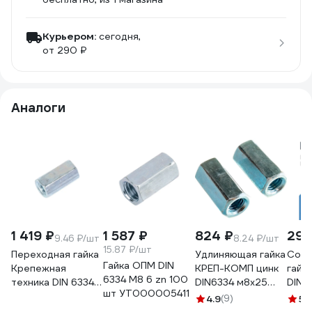
Курьером:
сегодня,
от 290 ₽
Аналоги
1 419 ₽
1 587 ₽
824 ₽
299
9.46 ₽/шт
8.24 ₽/шт
15.87 ₽/шт
Переходная гайка
Удлиняющая гайка
Соед
Гайка ОПМ DIN
Крепежная
КРЕП-КОМП цинк
гайк
6334 М8 6 zn 100
техника DIN 6334
DIN6334 м8х25
DIN 6
шт УТ000005411
М8 150шт 493328
100шт гу8ф
25 ш
4.9
(9)
5
(
БК
022